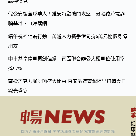
k
羈押禁見
n
k
假公安騙全球華人！維安特勤破門攻堅 豪宅藏跨境詐
騙基地、11嫌落網
端午祝福化為行動 萬通人力攜手伊甸捐6萬元關懷身障
朋友
中市共享停車再創佳績 南區聯合辦公大樓車位使用率
達97%
南投巧克力咖啡節盛大開幕 百家品牌齊聚埔里打造夏日
觀光盛宴
健
康
醫