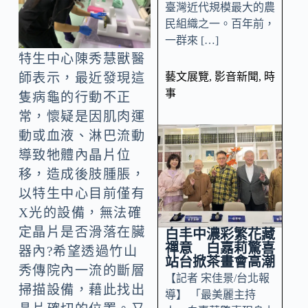
臺灣近代規模最大的農
民組織之一。百年前，
一群來 […]
特生中心陳秀慧獸醫
藝文展覽
,
影音新聞
,
時
師表示，最近發現這
事
隻病龜的行動不正
常，懷疑是因肌肉運
動或血液、淋巴流動
導致牠體內晶片位
移，造成後肢腫脹，
以特生中心目前僅有
X光的設備，無法確
定晶片是否滑落在臟
白丰中濃彩繁花藏
禪意 白嘉莉驚喜
器內?希望透過竹山
站台掀茶畫會高潮
秀傳院內一流的斷層
【記者 宋佳景/台北報
掃描設備，藉此找出
導】 「最美麗主持