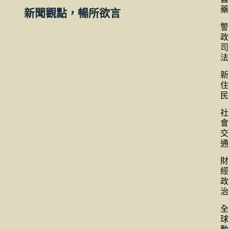
藥
新聞觀點，暢所欲言
警
政
司
法
新
住
民
社
會
交
通
財
經
政
治
全
球