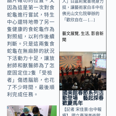
晶片確切的位置。又
人」白嘉莉驚喜現身力
因為這是第一次對食
挺，讓藝術家白丰中在
佛光山文化院舉辦的
蛇龜進行嘗試，特生
「歡欣自在— […]
中心還特地帶了另一
隻健康的食蛇龜作為
藝文展覽
,
生活
,
影音新
對照組，以利作後續
聞
判斷。只是這兩隻食
蛇龜在無麻醉的狀況
下活動力十足，讓放
射師和獸醫師為了怎
麼固定住2隻「受檢
者」傷透腦筋，也花
了不少時間，最後順
國美館春節系列活
利完成任務。
動登場 藝起探春
歡慶馬年
【記者 宋佳景/台中報
導】 國立臺灣美術館