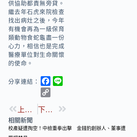
供協助都責無旁貸。
繼去年石虎來院檢查
找出病灶之後，今年
有機會再為一級保育
類動物食蛇龜盡一份
心力，相信也是完成
醫療單位對生命關懷
的使命。
F
Li
分享連結：
ac
n
C
e
e
o
b
上一篇
下一篇
p
o
y
相關新聞
o
校產疑遭掏空！中檢重拳出擊 金錢豹創辦人、董事遭
Li