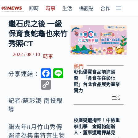
即時
時事
生活
暢觀點
合作媒體
繼石虎之後 一級
保育食蛇龜也來竹
秀照CT
2022 / 08 / 10
時事
熱門
F
Li
彰化優質食品前進國
分享連結：
際 「食食在在彰化
ac
n
C
館」台北食品展秀產業
e
e
實力
o
生活
b
記者/蘇彩娥 南投報
p
導
o
y
o
校產疑遭掏空！中檢重
Li
繼去年8月竹山秀傳
拳出擊 金錢豹創辦
k
n
人、董事遭羈押禁見
醫院為集集特有生物