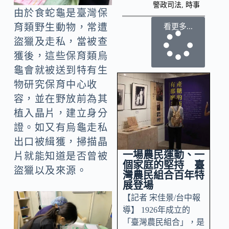
警政司法
,
時事
由於食蛇龜是臺灣保
育類野生動物，常遭
看更多...
盜獵及走私，當被查
獲後，這些保育類烏
龜會就被送到特有生
物研究保育中心收
容，並在野放前為其
植入晶片，建立身分
證。如又有烏龜走私
出口被緝獲，掃描晶
一場農民運動、一
片就能知道是否曾被
個家庭的堅持 臺
盜獵以及來源。
灣農民組合百年特
展登場
【記者 宋佳景/台中報
導】 1926年成立的
「臺灣農民組合」，是