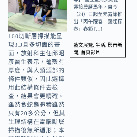
迎接農曆馬年，自今
（24）日起至元宵節推
出「丙午躍春—藝起探
春」春節 […]
160切斷層掃描能呈
現3D且多切面的畫
藝文展覽
,
生活
,
影音新
聞
,
首頁影片
面，放射科主任邱昭
彥醫生表示，龜殼有
厚度，與人類頭部的
條件類似，因此選擇
用此結構條件去檢
查，結果會更精確。
雖然食蛇龜體積雖然
只有20多公分，但其
生理結構在電腦斷層
掃描後無所遁形；本