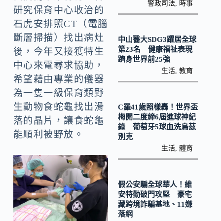
警政司法
,
時事
k
研究保育中心收治的
石虎安排照CT（電腦
斷層掃描）找出病灶
中山醫大SDG3躍居全球
第23名 健康福祉表現
後，今年又接獲特生
躋身世界前25強
中心來電尋求協助，
生活
,
教育
希望藉由專業的儀器
為一隻一級保育類野
生動物食蛇龜找出滑
C羅41歲照樣轟！世界盃
梅開二度締6屆進球神紀
落的晶片，讓食蛇龜
錄 葡萄牙5球血洗烏茲
能順利被野放。
別克
生活
,
體育
假公安騙全球華人！維
安特勤破門攻堅 豪宅
藏跨境詐騙基地、11嫌
落網