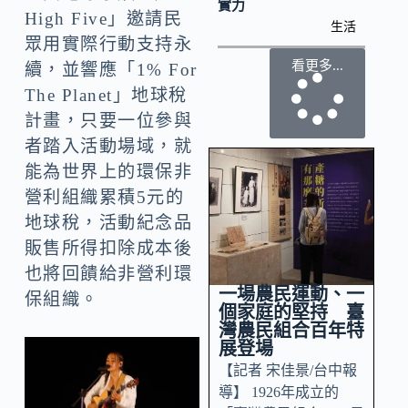
實力
High Five」邀請民
生活
眾用實際行動支持永
看更多...
續，並響應「1% For
The Planet」地球稅
計畫，只要一位參與
者踏入活動場域，就
能為世界上的環保非
營利組織累積5元的
地球稅，活動紀念品
販售所得扣除成本後
也將回饋給非營利環
一場農民運動、一
保組織。
個家庭的堅持 臺
灣農民組合百年特
展登場
【記者 宋佳景/台中報
導】 1926年成立的