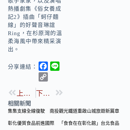
歌手家家，以及演唱
熱播劇集《俗女養成
記2》插曲「蚵仔麵
線」的好聲音琳誼
Ring，在杉原灣的溫
柔海風中帶來精采演
出。
F
Li
分享連結：
ac
n
C
e
e
o
b
上一篇
下一篇
p
o
y
相關新聞
o
集集支線全線復駛 南投觀光鐵道重啟山城旅遊新篇章
Li
k
n
彰化優質食品前進國際 「食食在在彰化館」台北食品