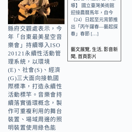
導】 國立臺灣美術館
迎接農曆馬年，自今
（24）日起至元宵節推
出「丙午躍春—藝起探
縣府交觀處表示，今
春」春節 […]
年「台東最美星空音
樂會」持續導入ISO
藝文展覽
,
生活
,
影音新
20121永續性活動管
聞
,
首頁影片
理系統，以環境
(E)、社會(S)、經濟
(G)三大面向接軌國
際標準，打造永續性
活動標竿。音樂會持
續落實循環概念，製
作可重複利用的舞台
裝置、場域周邊的照
明裝置使用綠色能