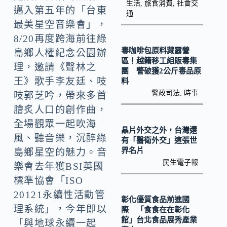
o
Li
生活
,
旅食消費
,
社會交
邁入第五年的「台東
通
k
n
最美星空音樂會」，
k
8/20再度跨海前往綠
毒咖啡包原料藏露營
島鄉人權紀念公園辦
區！越籍移工組販毒集
理，邀請《聲林之
團 警破獲2公斤毒品原
王》歌手李友廷、吱
料
警政司法
,
時事
吱郭芝吟，帶來多首
膾炙人口的創作曲，
全場觀眾一起吹海
晶片外交之外，台灣還
風、聽音樂，沉醉綠
有「醫衛外交」這張世
界名片
島鄉星空的魅力。音
民生電子報
樂會去年獲BSI英國
標準協會「ISO
20121永續性活動管
彰化優質食品前進國
理系統」，今年即以
際 「食食在在彰化
館」台北食品展秀產業
「與地球永續一起