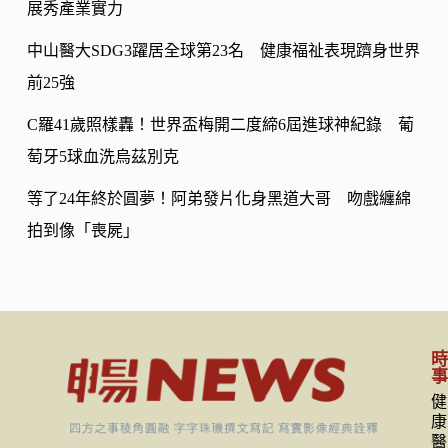
k
展秀產業實力
中山醫大SDG3躍居全球第23名 健康福祉表現躋身世界
前25強
C羅41歲照樣轟！世界盃梅開二度締6屆進球神紀錄 葡
萄牙5球血洗烏茲別克
等了24年終於圓夢！阿弟發片化身黑道大哥 吻戲纏綿
拍到像「喪屍」
健
康
醫