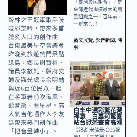
「臺灣農民組合」，是
臺灣近代規模最大的農
民組織之一。百年前，
聲林之王冠軍歌手吱
一群來 […]
吱郭芝吟，帶來多首
膾炙人口的創作曲
藝文展覽
,
影音新聞
,
時
台東最美星空音樂會
事
昨晚到旅遊熱門景點
綠島，鄉長謝賢裕、
議員李數奼、縣府交
通及觀光處長余明勳
與近6百位民眾一起
在將軍岩前吹海風、
聽音樂、看星星。高
白丰中濃彩繁花藏
人氣吉他唱作人李友
禪意 白嘉莉驚喜
站台掀茶畫會高潮
廷帶來熱門創作曲
【記者 宋佳景/台北報
「把音量轉小」、