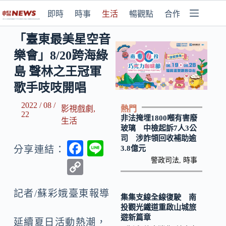
即時
時事
生活
暢觀點
合作媒體
「臺東最美星空音
樂會」8/20跨海綠
島 聲林之王冠軍
歌手吱吱開唱
2022 / 08 /
熱門
影視戲劇
,
22
非法掩埋1800噸有害廢
生活
玻璃 中檢起訴7人3公
司 涉詐領回收補助逾
F
Li
3.8億元
分享連結：
ac
n
警政司法
,
時事
C
e
e
o
b
記者/蘇彩娥臺東報導
p
集集支線全線復駛 南
投觀光鐵道重啟山城旅
o
y
遊新篇章
延續夏日活動熱潮，