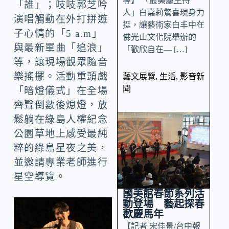
導】 「最美麗主持
「誰」；吱吱郭芝吟
人」白嘉莉驚喜現身力
演唱觸動在外打拼遊
挺，讓藝術家白丰中在
子心情的「5 a.m」
佛光山文化院舉辦的
與最新單曲「追浪」
「歡欣自在— […]
等，讓現場觀眾隨音
樂搖擺。活動重頭戲
藝文展覽
,
生活
,
影音新
聞
「暗燈儀式」在全場
齊聲倒數後熄燈，放
鬆躺在綠島人權紀念
公園草地上感受最純
粹的綠島星夜之美，
並邀請專業老師進行
星空導覽。
國美館春節系列活
動登場 藝起探春
歡慶馬年
【記者 宋佳景/台中報