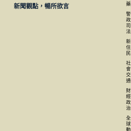
藥
新聞觀點，暢所欲言
警
政
司
法
新
住
民
社
會
交
通
財
經
政
治
全
球
動