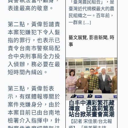
員警執法奮不顧身，
「臺灣農民組合」，是
表達最高的敬意。
臺灣近代規模最大的農
民組織之一。百年前，
一群來 […]
第二點，黃偉哲譴責
本案犯嫌犯下令人髮
藝文展覽
,
影音新聞
,
時
指的罪行，也表示已
事
責令台南市警察局配
合中央刑事局全力投
入偵辦，務必要在最
短時間內緝凶。
第三點，黃偉哲表
示，有媒體報導關於
白丰中濃彩繁花藏
案件兇嫌身分，由於
禪意 白嘉莉驚喜
本案目前已由台南地
站台掀茶畫會高潮
檢署介入指揮中，針
【記者 宋佳景/台北報