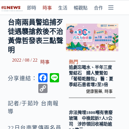
即時
時事
生活
暢觀點
合作媒體
台南兩員警追捕歹
徒遇襲搶救後不治
黃偉哲發表三點聲
明
2022 / 08 / 22
熱門
時事
追劇忘喝水、半年三度
腎結石 婦人雙腎如
F
Li
分享連結：
「葡萄乾麵包」 醫：夏
ac
n
季結石患者增2至3倍
C
健康醫藥
,
時事
e
e
o
b
記者/于茹玲 台南報
p
導
o
非法掩埋1800噸有害廢
y
玻璃 中檢起訴7人3公
o
Li
司 涉詐領回收補助逾
22日台南驚傳兩名員