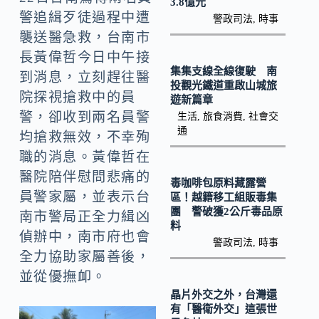
3.8億元
k
n
警追緝歹徒過程中遭
警政司法
,
時事
k
襲送醫急救，台南市
長黃偉哲今日中午接
集集支線全線復駛 南
到消息，立刻趕往醫
投觀光鐵道重啟山城旅
院探視搶救中的員
遊新篇章
警，卻收到兩名員警
生活
,
旅食消費
,
社會交
通
均搶救無效，不幸殉
職的消息。黃偉哲在
醫院陪伴慰問悲痛的
毒咖啡包原料藏露營
員警家屬，並表示台
區！越籍移工組販毒集
團 警破獲2公斤毒品原
南市警局正全力緝凶
料
偵辦中，南市府也會
警政司法
,
時事
全力協助家屬善後，
並從優撫卹。
晶片外交之外，台灣還
有「醫衛外交」這張世