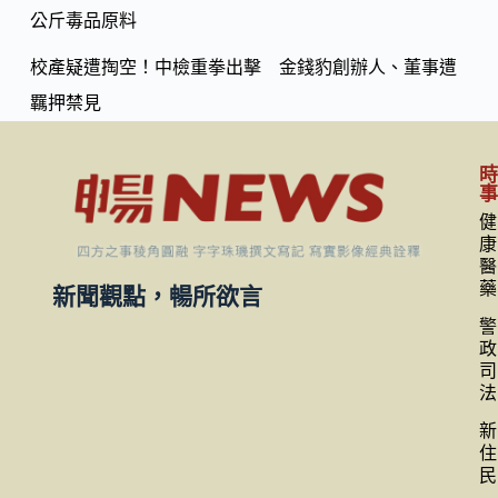
公斤毒品原料
校產疑遭掏空！中檢重拳出擊 金錢豹創辦人、董事遭
羈押禁見
健
康
醫
藥
新聞觀點，暢所欲言
警
政
司
法
新
住
民