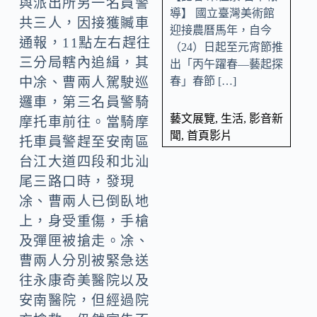
與派出所另一名員警
導】 國立臺灣美術館
共三人，因接獲贓車
迎接農曆馬年，自今
通報，11點左右趕往
（24）日起至元宵節推
三分局轄內追緝，其
出「丙午躍春—藝起探
春」春節 […]
中凃、曹兩人駕駛巡
邏車，第三名員警騎
藝文展覽
,
生活
,
影音新
摩托車前往。當騎摩
聞
,
首頁影片
托車員警趕至安南區
台江大道四段和北汕
尾三路口時，發現
凃、曹兩人已倒臥地
上，身受重傷，手槍
及彈匣被搶走。凃、
曹兩人分別被緊急送
往永康奇美醫院以及
安南醫院，但經過院