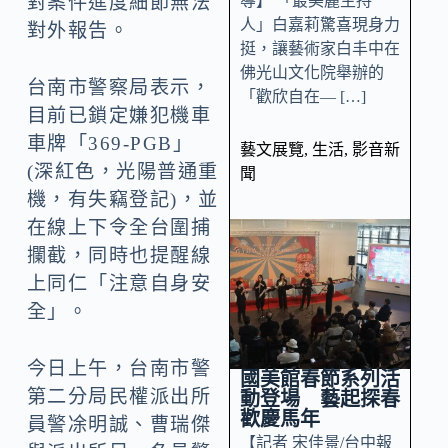
導】 「最美麗主持
對案件進度細節無法
人」白嘉莉驚喜現身力
對外報告。
挺，讓藝術家白丰中在
佛光山文化院舉辦的
台南市警察局表示，
「歡欣自在— […]
目前已鎖定嫌犯機車
車牌「369-PGB」
藝文展覽
,
生活
,
影音新
(深紅色，光陽普通重
聞
機，有失竊登記)，並
在線上下令全台圍捕
攔截，同時也提醒線
上同仁「注意自身安
全」。
今日上午，台南市警
國美館春節系列活
第二分局民權派出所
動登場 藝起探春
歡慶馬年
員警凃明誠、曹瑞傑
【記者 宋佳景/台中報