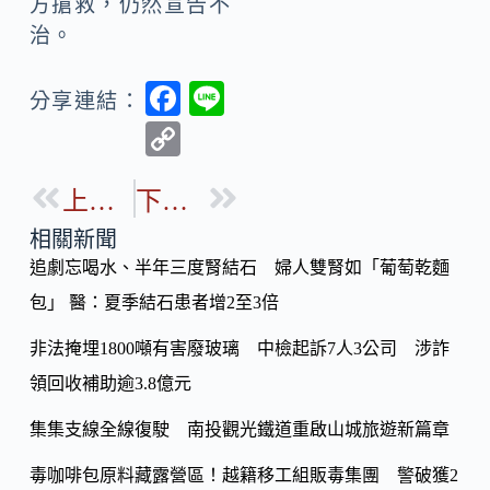
方搶救，仍然宣告不
治。
F
Li
分享連結：
ac
n
C
e
e
o
b
上一篇
下一篇
p
o
y
相關新聞
o
追劇忘喝水、半年三度腎結石 婦人雙腎如「葡萄乾麵
Li
k
包」 醫：夏季結石患者增2至3倍
n
k
非法掩埋1800噸有害廢玻璃 中檢起訴7人3公司 涉詐
領回收補助逾3.8億元
集集支線全線復駛 南投觀光鐵道重啟山城旅遊新篇章
毒咖啡包原料藏露營區！越籍移工組販毒集團 警破獲2