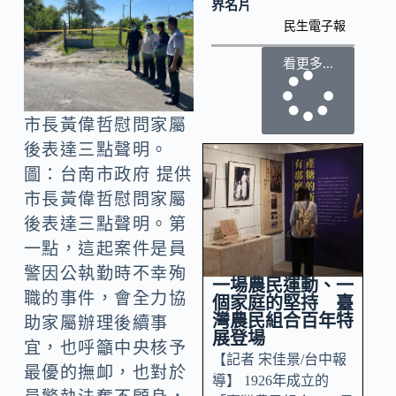
界名片
民生電子報
看更多...
市長黃偉哲慰問家屬
後表達三點聲明。
圖：台南市政府 提供
市長黃偉哲慰問家屬
後表達三點聲明。第
一點，這起案件是員
警因公執勤時不幸殉
一場農民運動、一
職的事件，會全力協
個家庭的堅持 臺
灣農民組合百年特
助家屬辦理後續事
展登場
宜，也呼籲中央核予
【記者 宋佳景/台中報
最優的撫卹，也對於
導】 1926年成立的