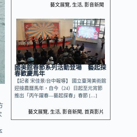
藝文展覽
,
生活
,
影音新聞
國美館春節系列活動登場 藝起探
春歡慶馬年
【記者 宋佳景/台中報導】 國立臺灣美術館
迎接農曆馬年，自今（24）日起至元宵節
推出「丙午躍春—藝起探春」春節 […]
方
藝文展覽
,
生活
,
影音新聞
,
首頁影片
次
本