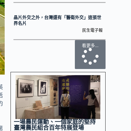
晶片外交之外，台灣還有「醫衛外交」這張世
界名片
民生電子報
看更多...
英
活
的
一場農民運動、一個家庭的堅持
臺灣農民組合百年特展登場
第