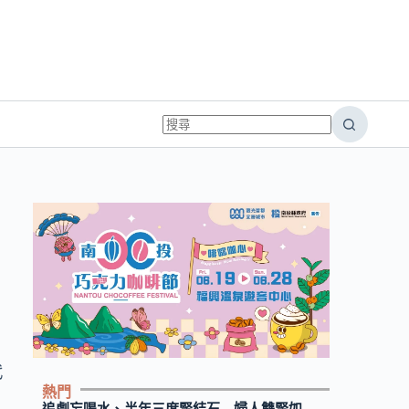
代
熱門
開