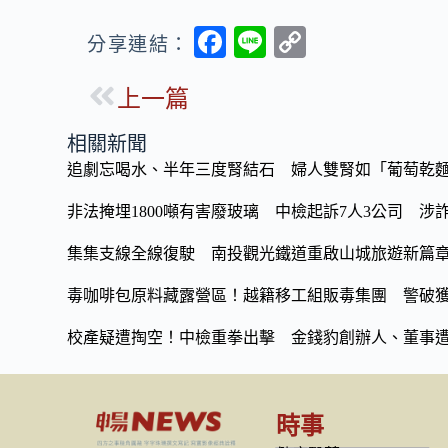
F
Li
C
分享連結：
ac
n
o
上一篇
e
e
p
b
y
相關新聞
o
Li
追劇忘喝水、半年三度腎結石 婦人雙腎如「葡萄乾麵
o
n
非法掩埋1800噸有害廢玻璃 中檢起訴7人3公司 涉詐
k
k
集集支線全線復駛 南投觀光鐵道重啟山城旅遊新篇
毒咖啡包原料藏露營區！越籍移工組販毒集團 警破獲
校產疑遭掏空！中檢重拳出擊 金錢豹創辦人、董事
時事