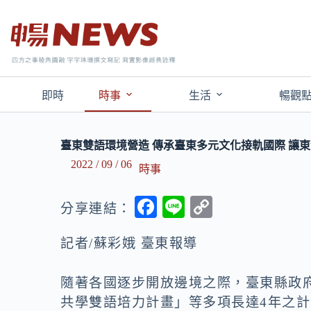
即時
時事
生活
暢觀
臺東雙語環境營造 傳承臺東多元文化接軌國際 讓
2022 / 09 / 06
時事
F
Li
C
分享連結：
ac
n
o
記者/蘇彩娥 臺東報導
e
e
p
b
y
隨著各國逐步開放邊境之際，臺東縣政府
o
Li
共學雙語培力計畫」等多項長達4年之