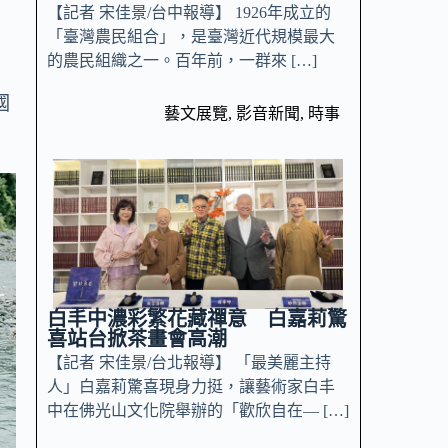
【記者 宋佳景/台中報導】 1926年成立的
「臺灣農民組合」，是臺灣近代規模最大
的農民組織之一。百年前，一群來 […]
名
國
藝文展覽
,
影音新聞
,
時事
白丰中濃彩繁花藏禪意 白嘉莉驚
喜站台掀茶畫會高潮
【記者 宋佳景/台北報導】 「最美麗主持
人」白嘉莉驚喜現身力挺，讓藝術家白丰
中在佛光山文化院舉辦的「歡欣自在— […]