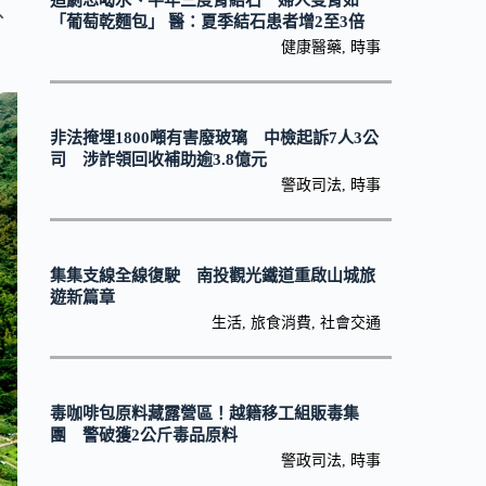
追劇忘喝水、半年三度腎結石 婦人雙腎如
、
「葡萄乾麵包」 醫：夏季結石患者增2至3倍
健康醫藥
,
時事
非法掩埋1800噸有害廢玻璃 中檢起訴7人3公
司 涉詐領回收補助逾3.8億元
警政司法
,
時事
集集支線全線復駛 南投觀光鐵道重啟山城旅
遊新篇章
生活
,
旅食消費
,
社會交通
毒咖啡包原料藏露營區！越籍移工組販毒集
團 警破獲2公斤毒品原料
警政司法
,
時事