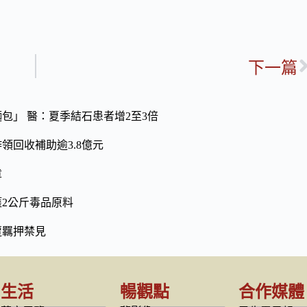
下一篇
包」 醫：夏季結石患者增2至3倍
領回收補助逾3.8億元
章
2公斤毒品原料
遭羈押禁見
生活
暢觀點
合作媒體