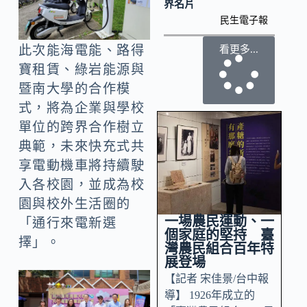
界名片
民生電子報
此次能海電能、路得
看更多...
寶租賃、綠岩能源與
暨南大學的合作模
式，將為企業與學校
單位的跨界合作樹立
典範，未來快充式共
享電動機車將持續駛
入各校園，並成為校
園與校外生活圈的
一場農民運動、一
「通行來電新選
個家庭的堅持 臺
擇」。
灣農民組合百年特
展登場
【記者 宋佳景/台中報
導】 1926年成立的