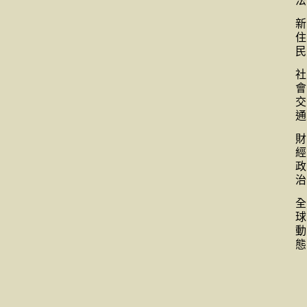
法
新
住
民
社
會
交
通
財
經
政
治
全
球
動
態