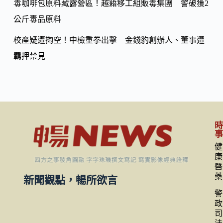
毒咖啡包原料藏露營區！越籍移工組販毒集團 警破獲2
公斤毒品原料
校產疑遭掏空！中檢重拳出擊 金錢豹創辦人、董事遭
羈押禁見
健
康
醫
藥
新聞觀點，暢所欲言
警
政
司