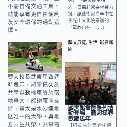
導】 「最美麗主持
不需自備交通工具，
人」白嘉莉驚喜現身力
挺，讓藝術家白丰中在
就能享有更自由便利
佛光山文化院舉辦的
及安全環保的通勤選
「歡欣自在— […]
擇。
藝文展覽
,
生活
,
影音新
聞
暨大校長武東星致詞
時表示，期盼已久的
共享電動機車終於落
地暨大，感謝廠商支
國美館春節系列活
持，暨大是水沙連地
動登場 藝起探春
區唯一的大學，與地
歡慶馬年
方共生共榮，共享電
【記者 宋佳景/台中報