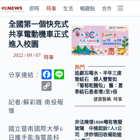
即時
時事
生活
暢觀點
合作媒體
全國第一個快充式
共享電動機車正式
進入校園
2022 / 09 / 07
時事
熱門
F
Li
追劇忘喝水、半年三度
分享連結：
腎結石 婦人雙腎如
ac
n
C
「葡萄乾麵包」 醫：夏
e
e
季結石患者增2至3倍
o
健康醫藥
,
時事
b
記者/蘇彩娥 南投報
p
導
o
y
o
非法掩埋1800噸有害廢
Li
國立暨南國際大學6
玻璃 中檢起訴7人3公
k
n
司 涉詐領回收補助逾
日攜手能海電能科