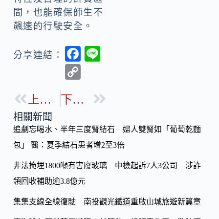
間，也能確保師生不
飆速的行駛安全。
F
Li
分享連結：
ac
n
C
e
e
o
b
上一篇
下一篇
p
o
y
相關新聞
o
追劇忘喝水、半年三度腎結石 婦人雙腎如「葡萄乾麵
Li
k
包」 醫：夏季結石患者增2至3倍
n
k
非法掩埋1800噸有害廢玻璃 中檢起訴7人3公司 涉詐
領回收補助逾3.8億元
集集支線全線復駛 南投觀光鐵道重啟山城旅遊新篇章