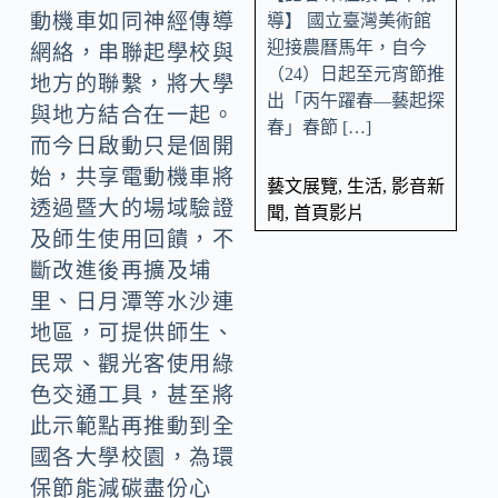
動機車如同神經傳導
導】 國立臺灣美術館
迎接農曆馬年，自今
網絡，串聯起學校與
（24）日起至元宵節推
地方的聯繫，將大學
出「丙午躍春—藝起探
與地方結合在一起。
春」春節 […]
而今日啟動只是個開
始，共享電動機車將
藝文展覽
,
生活
,
影音新
透過暨大的場域驗證
聞
,
首頁影片
及師生使用回饋，不
斷改進後再擴及埔
里、日月潭等水沙連
地區，可提供師生、
民眾、觀光客使用綠
色交通工具，甚至將
此示範點再推動到全
國各大學校園，為環
保節能減碳盡份心