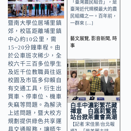
「臺灣農民組合」，是
臺灣近代規模最大的農
民組織之一。百年前，
暨南大學位居埔里鎮
一群來 […]
郊，校區距離埔里鎮
藝文展覽
,
影音新聞
,
時
中心約10公里，需
事
15~20分鐘車程。由
於公車班次稀少，全
校六千三百多位學生
及近千位教職員往返
校園及市區多仰賴自
有交通工具，衍生出
買車、停車位、機車
失竊等問題。為解決
白丰中濃彩繁花藏
禪意 白嘉莉驚喜
上述問題，暨大校方
站台掀茶畫會高潮
規劃提供綠色共享運
【記者 宋佳景/台北報
具交通服務，讓師生