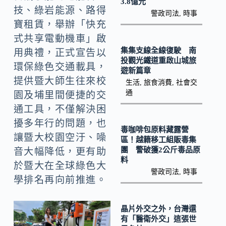
3.8億元
k
技、綠岩能源、路得
警政司法
,
時事
寶租賃，舉辦「快充
式共享電動機車」啟
集集支線全線復駛 南
用典禮，正式宣告以
投觀光鐵道重啟山城旅
環保綠色交通載具，
遊新篇章
提供暨大師生往來校
生活
,
旅食消費
,
社會交
通
園及埔里間便捷的交
通工具，不僅解決困
擾多年行的問題，也
毒咖啡包原料藏露營
讓暨大校園空汙、噪
區！越籍移工組販毒集
團 警破獲2公斤毒品原
音大幅降低，更有助
料
於暨大在全球綠色大
警政司法
,
時事
學排名再向前推進。
晶片外交之外，台灣還
有「醫衛外交」這張世