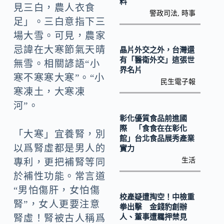
料
見三白，農人衣食
警政司法
,
時事
足」。三白意指下三
場大雪。可見，農家
忌諱在大寒節氣天晴
晶片外交之外，台灣還
有「醫衛外交」這張世
無雪。相關諺語“小
界名片
寒不寒寒大寒”。“小
民生電子報
寒凍土，大寒凍
河”。
彰化優質食品前進國
際 「食食在在彰化
「大寒」宜養腎，別
館」台北食品展秀產業
以爲腎虛都是男人的
實力
生活
專利，更把補腎等同
於補性功能。常言道
“男怕傷肝，女怕傷
校產疑遭掏空！中檢重
腎”，女人更要注意
拳出擊 金錢豹創辦
人、董事遭羈押禁見
腎虛！腎被古人稱爲