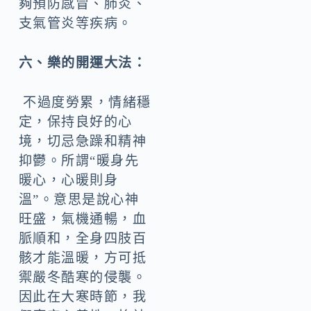
夠預防感冒、肺炎、
支氣管炎等疾病。
六、樂的開運大法：
不過度勞累，情緒穩
定，保持良好的心
境，切忌急躁和精神
抑鬱。所謂“暖身先
暖心，心暖則身
溫”。意思是說心神
旺盛，氣機通暢，血
脈順和，全身四肢百
骸才能溫暖，方可抵
禦嚴冬酷寒的侵襲。
因此在大寒時節，我