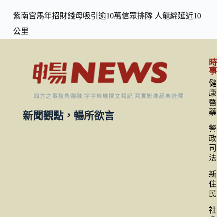
紫南宮馬年招財錢母吸引逾10萬信眾排隊 人龍綿延近10
公里
健
康
醫
藥
新聞觀點，暢所欲言
警
政
司
法
新
住
民
社