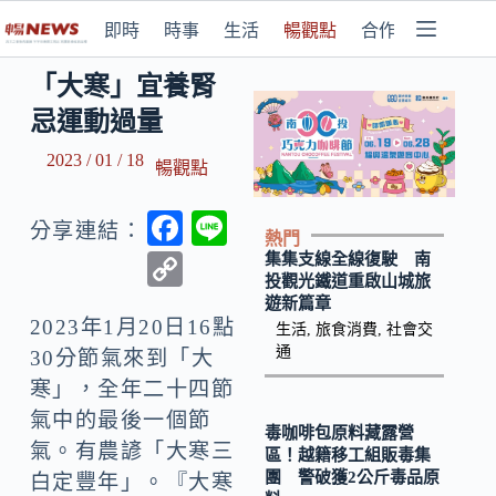
即時
時事
生活
暢觀點
合作媒體
「大寒」宜養腎
忌運動過量
2023 / 01 / 18
暢觀點
F
Li
分享連結：
熱門
ac
n
C
集集支線全線復駛 南
投觀光鐵道重啟山城旅
e
e
o
遊新篇章
b
2023年1月20日16點
p
生活
,
旅食消費
,
社會交
通
30分節氣來到「大
o
y
寒」，全年二十四節
o
Li
氣中的最後一個節
k
毒咖啡包原料藏露營
n
氣。有農諺「大寒三
區！越籍移工組販毒集
k
團 警破獲2公斤毒品原
白定豐年」。『大寒