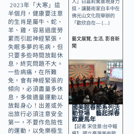
人」白嘉莉驚喜現身力
2023年「大寒」這
挺，讓藝術家白丰中在
半個月，健康要注意
佛光山文化院舉辦的
的生肖是屬牛、蛇、
「歡欣自在— […]
羊、雞，容易過度勞
累而引起神經緊張，
藝文展覽
,
生活
,
影音新
聞
失眠多夢的毛病，但
只要多些時間放鬆休
息，終究問題不大。
一些病痛，在所難
免，會有神經緊張的
傾向，必須盡量多休
息，多做適量運動以
放鬆身心！出差或外
國美館春節系列活
動登場 藝起探春
出旅行必須注意安全
歡慶馬年
第一，不要作危險性
【記者 宋佳景/台中報
的運動，以免樂極生
導】 國立臺灣美術館