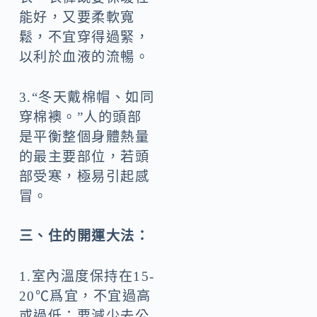
能好，又要柔軟寬
鬆，不宜穿得過緊，
以利於血液的流暢。
3.“冬天戴棉帽、如同
穿棉襖。”人的頭部
是平衡整個身體熱量
的最主要部位，若頭
部受寒，極易引起感
冒。
三、住的開運大法：
1.室內溫度保持在15-
20℃爲宜，不宜過高
或過低；要減少去公