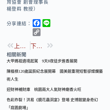
育協會 創會理事長
楊登嵙 教授）
F
Li
分享連結：
ac
n
C
e
e
o
b
上一篇
下一篇
p
o
y
相關新聞
o
大甲媽祖遶境起駕 9天8夜徒步進香展開
Li
k
n
陳植棋120歲誕辰紀念展開幕 國美館重現短暫卻燦爛藝
k
術人生
迎財神補財庫 桃園兩大人氣財神廟香火旺
色彩炸裂！洪易《鏡花蟲洞宴》登場 史博館變身奇幻
「庭園劇場」