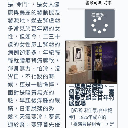
警政司法
,
時事
是“命門”，是女人健
康與美麗的發動機及
看更多...
發源地。過去腎虛虧
多常見於更年期的女
性，但如今，二三十
歲的女性患上腎虧的
病例卻漸多，年紀輕
輕就腰痠背痛腿軟，
渾身無力、怕冷、沒
胃口，不化妝的時
候，更是一臉憔悴，
一場農民運動、一
個家庭的堅持 臺
面對是暗黃無光的
灣農民組合百年特
臉，早起後浮腫的眼
展登場
睛，日漸脫落的秀
【記者 宋佳景/台中報
髮。天氣寒冷，寒氣
導】 1926年成立的
「臺灣農民組合」，是
通於腎，寒邪首先侵