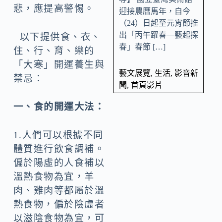
悲，應提高警惕。
迎接農曆馬年，自今
（24）日起至元宵節推
出「丙午躍春—藝起探
以下提供食、衣、
春」春節 […]
住、行、育、樂的
「大寒」開運養生與
藝文展覽
,
生活
,
影音新
禁忌：
聞
,
首頁影片
一、食的開運大法：
1.人們可以根據不同
體質進行飲食調補。
偏於陽虛的人食補以
溫熱食物為宜，羊
肉、雞肉等都屬於溫
熱食物，偏於陰虛者
以滋陰食物為宜，可