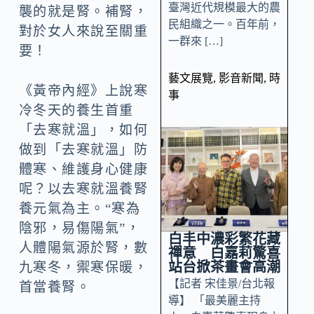
臺灣近代規模最大的農
襲的就是腎。補腎，
民組織之一。百年前，
對於女人來說至關重
一群來 […]
要！
藝文展覽
,
影音新聞
,
時
《黃帝內經》上說寒
事
冷冬天的養生首重
「去寒就溫」，如何
做到「去寒就溫」防
體寒、維護身心健康
呢？以去寒就溫養腎
養元氣為主。“寒為
陰邪，易傷陽氣”，
白丰中濃彩繁花藏
人體陽氣源於腎，數
禪意 白嘉莉驚喜
站台掀茶畫會高潮
九寒冬，禦寒保暖，
【記者 宋佳景/台北報
首當養腎。
導】 「最美麗主持