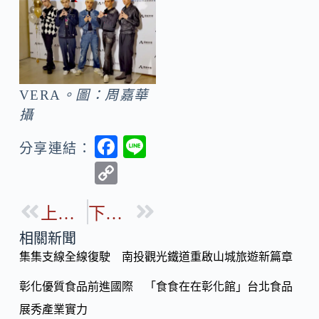
VERA
。圖：周嘉華
攝
F
Li
分享連結：
ac
n
C
e
e
o
b
上一篇
下一篇
p
o
y
相關新聞
o
集集支線全線復駛 南投觀光鐵道重啟山城旅遊新篇章
Li
k
n
彰化優質食品前進國際 「食食在在彰化館」台北食品
k
展秀產業實力