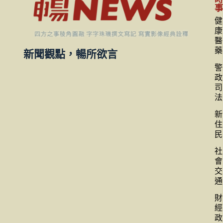
健
康
醫
藥
新聞觀點，暢所欲言
警
政
司
法
新
住
民
社
會
交
通
財
經
政