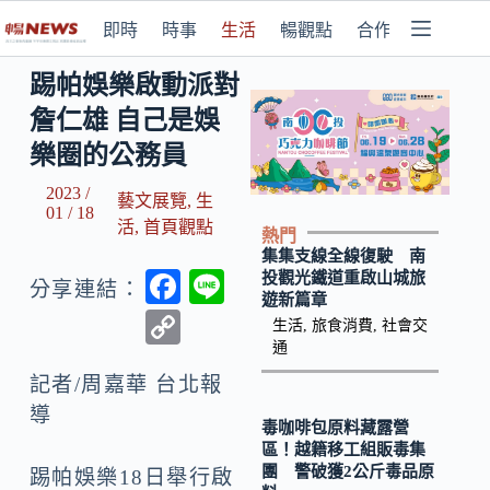
即時
時事
生活
暢觀點
合作媒體
踢帕娛樂啟動派對
詹仁雄 自己是娛
樂圈的公務員
2023 /
藝文展覽
,
生
01 / 18
活
,
首頁觀點
熱門
集集支線全線復駛 南
F
Li
投觀光鐵道重啟山城旅
分享連結：
遊新篇章
ac
n
C
生活
,
旅食消費
,
社會交
e
e
通
o
b
記者/周嘉華 台北報
p
導
o
y
毒咖啡包原料藏露營
區！越籍移工組販毒集
o
Li
團 警破獲2公斤毒品原
踢帕娛樂18日舉行啟