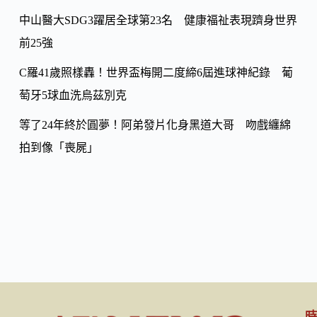
中山醫大SDG3躍居全球第23名 健康福祉表現躋身世界
前25強
C羅41歲照樣轟！世界盃梅開二度締6屆進球神紀錄 葡
萄牙5球血洗烏茲別克
等了24年終於圓夢！阿弟發片化身黑道大哥 吻戲纏綿
拍到像「喪屍」