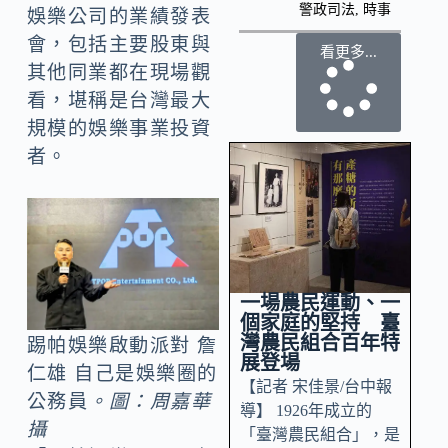
警政司法
,
時事
娛樂公司的業績發表
會，包括主要股東與
看更多...
其他同業都在現場觀
看，堪稱是台灣最大
規模的娛樂事業投資
者。
一場農民運動、一
個家庭的堅持 臺
灣農民組合百年特
踢帕娛樂啟動派對 詹
展登場
仁雄 自己是娛樂圈的
【記者 宋佳景/台中報
公務員
。圖：周嘉華
導】 1926年成立的
攝
「臺灣農民組合」，是