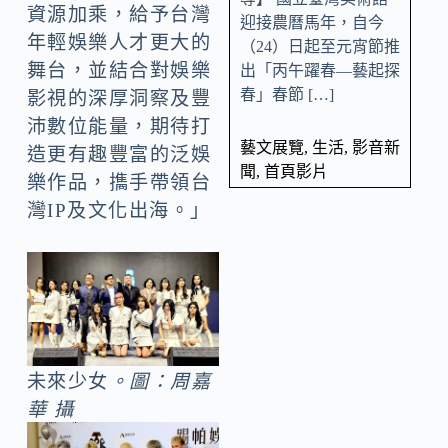
資源加乘，給予台灣
迎接農曆馬年，自今
年輕娛樂人才更大的
（24）日起至元宵節推
舞台，並結合對娛樂
出「丙午躍春—藝起探
春」春節 […]
影視的深厚洞察及豐
沛數位能量，期待打
藝文展覽
,
生活
,
影音新
造更有趣豐富的泛娛
聞
,
首頁影片
樂作品，㩦手帶領台
灣IP及文化出海。」
未來少女
。圖：周嘉
華 攝