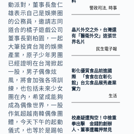
k
n
料
動派對，董事長詹仁
警政司法
,
時事
k
雄表示自己是娛樂圈
的公務員，邀請志同
道合的橘子遊戲公司
晶片外交之外，台灣還
有「醫衛外交」這張世
董事長劉柏園，一起
界名片
大筆投資台灣的娛樂
民生電子報
產業，原子少年男團
已經證明在台灣掀起
彰化優質食品前進國
一股，男子偶像炫
際 「食食在在彰化
風，將會加強各項訓
館」台北食品展秀產業
練，也包括未來少女
實力
生活
團在內，希望成能夠
成為偶像世界，一股
作氣超越南韓偶像團
校產疑遭掏空！中檢重
體，今天下午的起動
拳出擊 金錢豹創辦
人、董事遭羈押禁見
儀式，也等於是踢帕