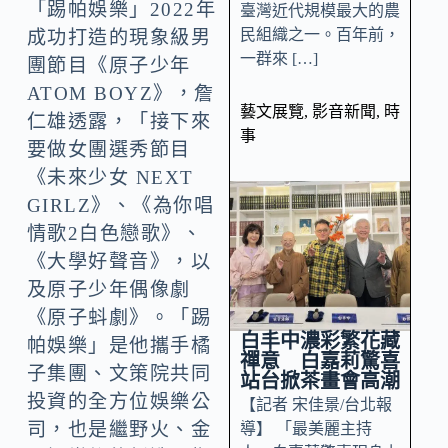
「踢帕娛樂」2022年
臺灣近代規模最大的農
民組織之一。百年前，
成功打造的現象級男
一群來 […]
團節目《原子少年
ATOM BOYZ》，詹
藝文展覽
,
影音新聞
,
時
仁雄透露，「接下來
事
要做女團選秀節目
《未來少女 NEXT
GIRLZ》、《為你唱
情歌2白色戀歌》、
《大學好聲音》，以
及原子少年偶像劇
《原子蚪劇》。「踢
白丰中濃彩繁花藏
帕娛樂」是他攜手橘
禪意 白嘉莉驚喜
子集團、文策院共同
站台掀茶畫會高潮
投資的全方位娛樂公
【記者 宋佳景/台北報
司，也是繼野火、金
導】 「最美麗主持