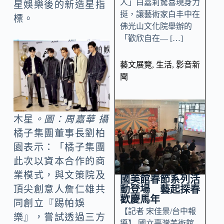
人」白嘉莉驚喜現身力
星娛樂後的新造星指
挺，讓藝術家白丰中在
標。
佛光山文化院舉辦的
「歡欣自在— […]
藝文展覽
,
生活
,
影音新
聞
木星
。圖：周嘉華 攝
橘子集團董事長劉柏
園表示：「橘子集團
此次以資本合作的商
業模式，與文策院及
國美館春節系列活
動登場 藝起探春
頂尖創意人詹仁雄共
歡慶馬年
同創立『踢帕娛
【記者 宋佳景/台中報
樂』，嘗試透過三方
導】 國立臺灣美術館