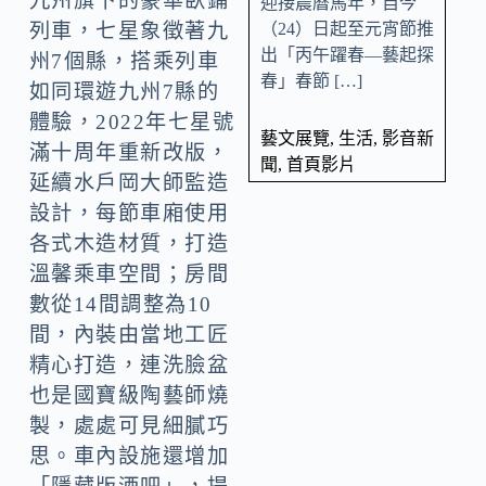
九州旗下的豪華臥鋪
迎接農曆馬年，自今
（24）日起至元宵節推
列車，七星象徵著九
出「丙午躍春—藝起探
州7個縣，搭乘列車
春」春節 […]
如同環遊九州7縣的
體驗，2022年七星號
藝文展覽
,
生活
,
影音新
滿十周年重新改版，
聞
,
首頁影片
延續水戶岡大師監造
設計，每節車廂使用
各式木造材質，打造
溫馨乘車空間；房間
數從14間調整為10
間，內裝由當地工匠
精心打造，連洗臉盆
也是國寶級陶藝師燒
製，處處可見細膩巧
思。車內設施還增加