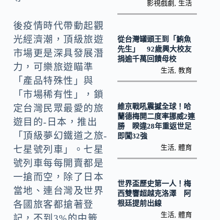
o
y
影視戲劇
,
生活
o
Li
後疫情時代帶動起觀
k
n
光經濟潮，頂級旅遊
從台灣罐頭王到「鮪魚
k
先生」 92歲興大校友
市場更是深具發展潛
捐逾千萬回饋母校
力，可樂旅遊瞄準
生活
,
教育
「產品特殊性」與
「市場稀有性」，鎖
維京戰吼震撼全球！哈
定台灣民眾最愛的旅
蘭德梅開二度率挪威2連
遊目的-日本，推出
勝 睽違28年重返世足
「頂級夢幻鐵道之旅-
即闖32強
生活
,
體育
七星號列車」。七星
號列車每每開賣都是
一搶而空，除了日本
世界盃歷史第一人！梅
當地、連台灣及世界
西雙響超越克洛澤 阿
根廷提前出線
各國旅客都搶著登
生活
,
體育
記，不到3%的中籤