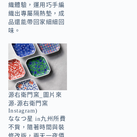
織體驗，運用巧手編
織出專屬隔熱墊，成
品還能帶回家細細回
味。
源右衛門窯_圖片來
源-源右衛門窯
Instagram)
ななつ星 in九州所費
不貲，隨著時間與裝
修改版，兩天一夜價