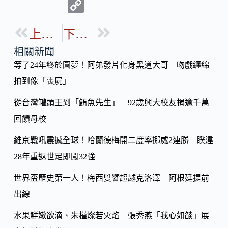
ac
n
C
e
e
o
b
上一篇
下一篇
p
o
y
相關新聞
o
等了24年終於圓夢！阿弟發片化身黑道大哥 吻戲纏綿
Li
k
拍到像「喪屍」
n
k
從台灣罐頭王到「鮪魚先生」 92歲興大校友捐逾千萬
回饋母校
維京戰吼震撼全球！哈蘭德梅開二度率挪威2連勝 睽違
28年重返世足即闖32強
世界盃歷史第一人！梅西雙響超越克洛澤 阿根廷提前
出線
水果鮮嫩欲滴、朱槿燦若火焰 張秀燕「我心如燄」展