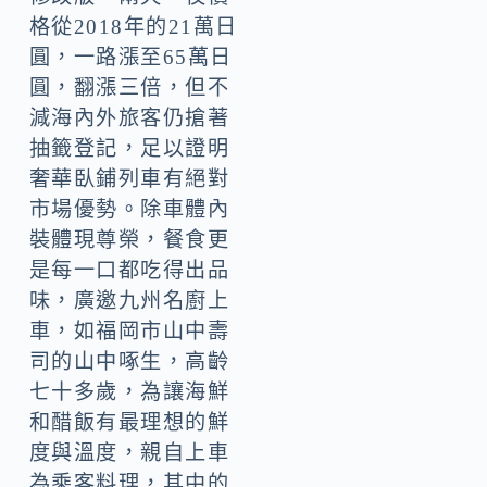
格從2018年的21萬日
圓，一路漲至65萬日
圓，翻漲三倍，但不
減海內外旅客仍搶著
抽籤登記，足以證明
奢華臥鋪列車有絕對
市場優勢。除車體內
裝體現尊榮，餐食更
是每一口都吃得出品
味，廣邀九州名廚上
車，如福岡市山中壽
司的山中啄生，高齡
七十多歲，為讓海鮮
和醋飯有最理想的鮮
度與溫度，親自上車
為乘客料理，其中的