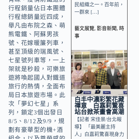
民組織之一。百年前，
行程銷量佔日本團體
一群來 […]
行程總銷量近四成，
舉凡由布院之森、萌
藝文展覽
,
影音新聞
,
時
熊電鐵、阿蘇男孩
事
號、花嫁暖簾列車，
甚至頂級的瑞風號、
七星號列車等，一上
架就是秒殺，可樂旅
遊將喚起國人對鐵道
旅行的熱情，全面布
局日本旅遊市場。此
白丰中濃彩繁花藏
次「夢幻七星」系
禪意 白嘉莉驚喜
站台掀茶畫會高潮
列，鎖定3個出發日
【記者 宋佳景/台北報
8/5、8/12及9/9，規
導】 「最美麗主持
劃有豪華型的機+酒
人」白嘉莉驚喜現身力
組合，以及尊榮感的