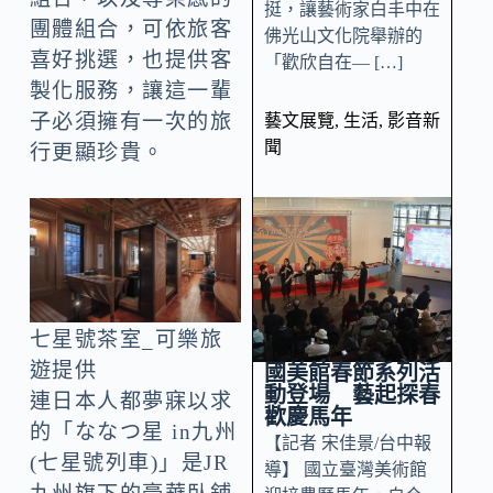
挺，讓藝術家白丰中在
團體組合，可依旅客
佛光山文化院舉辦的
喜好挑選，也提供客
「歡欣自在— […]
製化服務，讓這一輩
子必須擁有一次的旅
藝文展覽
,
生活
,
影音新
聞
行更顯珍貴。
七星號茶室_可樂旅
遊提供
國美館春節系列活
動登場 藝起探春
連日本人都夢寐以求
歡慶馬年
的「ななつ星 in九州
【記者 宋佳景/台中報
(七星號列車)」是JR
導】 國立臺灣美術館