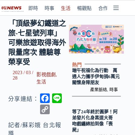
即時
時事
生活
暢觀點
合作媒體
「頂級夢幻鐵道之
旅-七星號列車」
可樂旅遊取得海外
限量席次 體驗尊
榮享受
熱門
端午祝福化為行動 萬
2023 / 03 /
影視戲劇
,
通人力攜手伊甸捐6萬元
28
生活
關懷身障朋友
產業脈絡
,
時事
F
Li
分享連結：
ac
n
C
等了24年終於圓夢！阿
e
e
o
弟發片化身黑道大哥
吻戲纏綿拍到像「喪
b
記者/蘇彩娥 台北報
p
屍」
導