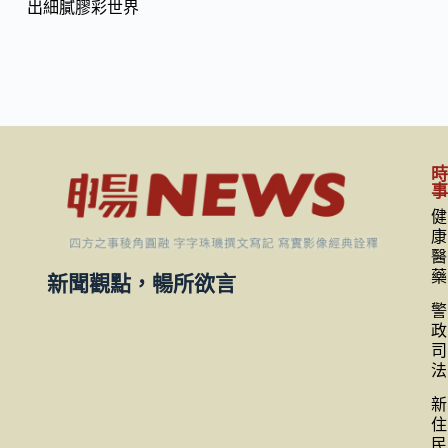
出細膩膠彩世界
健
康
醫
藥
新聞觀點，暢所欲言
警
政
司
法
新
住
民