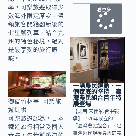
率，可樂旅遊取得少
看更多...
數海外限定席次，帶
領旅客開箱翻新後的
七星號列車，結合九
州的特色秘境，絕對
是最享受的旅行體
驗。
一場農民運動、一
個家庭的堅持 臺
灣農民組合百年特
御宿竹林亭_可樂旅
展登場
遊提供
【記者 宋佳景/台中報
可樂旅遊認為，日本
導】 1926年成立的
「臺灣農民組合」，是
鐵道旅行相當受國人
臺灣近代規模最大的農
青睞，疫情前鐵道的