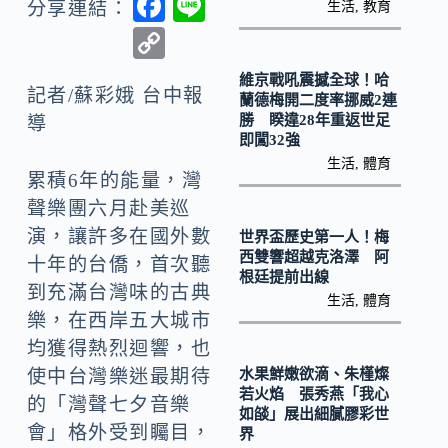
F
Li
分享連結：
生活
,
教育
ac
n
C
e
e
o
維京戰吼震撼全球！哈
b
記者/蘇彩娥 台中報
p
蘭德梅開二度率挪威2連
勝 睽違28年重返世足
導
o
y
即闖32強
o
Li
生活
,
體育
累積6年的能量，灣
k
n
聲樂團六月赴美巡
k
演，讓許多在國外數
世界盃歷史第一人！梅
西雙響超越克洛澤 阿
十年的台僑，首次聽
根廷提前出線
到充滿台灣味的古典
生活
,
體育
樂，在西岸五大城市
均獲得熱烈迴響，也
水果鮮嫩欲滴、朱槿燦
使中台灣樂迷最期待
若火焰 張秀燕「我心
的「灣聲七夕音樂
如燄」展出細膩膠彩世
會」格外受到矚目，
界