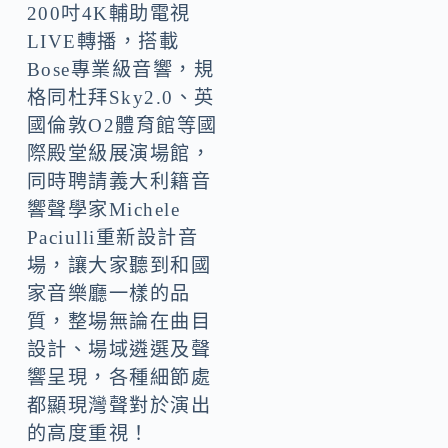
200吋4K輔助電視
LIVE轉播，搭載
Bose專業級音響，規
格同杜拜Sky2.0、英
國倫敦O2體育館等國
際殿堂級展演場館，
同時聘請義大利籍音
響聲學家Michele
Paciulli重新設計音
場，讓大家聽到和國
家音樂廳一樣的品
質，整場無論在曲目
設計、場域遴選及聲
響呈現，各種細節處
都顯現灣聲對於演出
的高度重視！