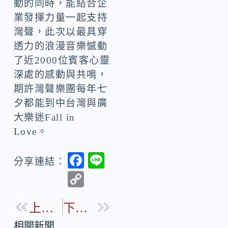
動的同時，能結合企
業發揮力量一起支持
灣聲，此次以最具穿
透力的浪漫音樂憾動
了近2000位賓客心靈
深處的感動與共鳴，
期許灣聲樂團每年七
夕都能到中台灣與廣
大樂迷Fall in
Love。
F
Li
分享連結：
ac
n
C
e
e
o
b
上一篇
下一篇
p
o
相關新聞