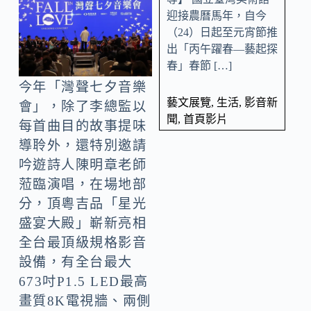
迎接農曆馬年，自今
（24）日起至元宵節推
出「丙午躍春—藝起探
春」春節 […]
今年「灣聲七夕音樂
藝文展覽
,
生活
,
影音新
會」，除了李總監以
聞
,
首頁影片
每首曲目的故事提味
導聆外，還特別邀請
吟遊詩人陳明章老師
蒞臨演唱，在場地部
分，頂粵吉品「星光
盛宴大殿」嶄新亮相
全台最頂級規格影音
設備，有全台最大
673吋P1.5 LED最高
畫質8K電視牆、兩側