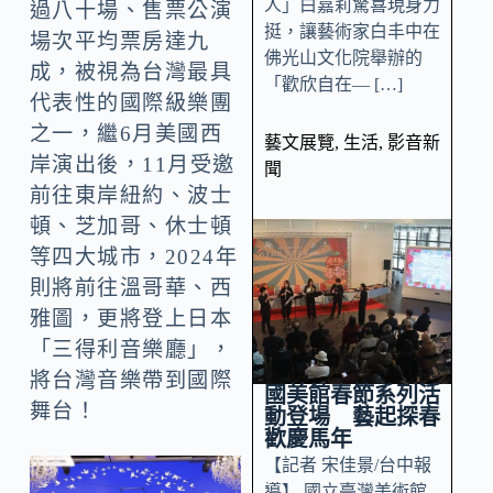
人」白嘉莉驚喜現身力
過八十場、售票公演
挺，讓藝術家白丰中在
場次平均票房達九
佛光山文化院舉辦的
成，被視為台灣最具
「歡欣自在— […]
代表性的國際級樂團
之一，繼6月美國西
藝文展覽
,
生活
,
影音新
岸演出後，11月受邀
聞
前往東岸紐約、波士
頓、芝加哥、休士頓
等四大城市，2024年
則將前往溫哥華、西
雅圖，更將登上日本
「三得利音樂廳」，
將台灣音樂帶到國際
國美館春節系列活
舞台！
動登場 藝起探春
歡慶馬年
【記者 宋佳景/台中報
導】 國立臺灣美術館