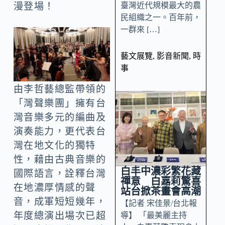
臺灣近代規模最大的農
漫登場！
民組織之一。百年前，
一群來 […]
藝文展覽
,
影音新聞
,
時
事
由李哲藝總監帶領的
「灣聲樂團」擁有台
灣音樂多元的編曲及
演奏能力，更代表台
灣在地文化的獨特
性，藉由古典音樂的
白丰中濃彩繁花藏
國際語言，詮釋台灣
禪意 白嘉莉驚喜
在地濃厚情感的聲
站台掀茶畫會高潮
音，成軍短短幾年，
【記者 宋佳景/台北報
年度總演出場次已超
導】 「最美麗主持