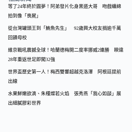
y
o
等了24年終於圓夢！阿弟發片化身黑道大哥 吻戲纏綿
Li
k
拍到像「喪屍」
n
k
從台灣罐頭王到「鮪魚先生」 92歲興大校友捐逾千萬
回饋母校
維京戰吼震撼全球！哈蘭德梅開二度率挪威2連勝 睽違
28年重返世足即闖32強
世界盃歷史第一人！梅西雙響超越克洛澤 阿根廷提前
出線
水果鮮嫩欲滴、朱槿燦若火焰 張秀燕「我心如燄」展
出細膩膠彩世界