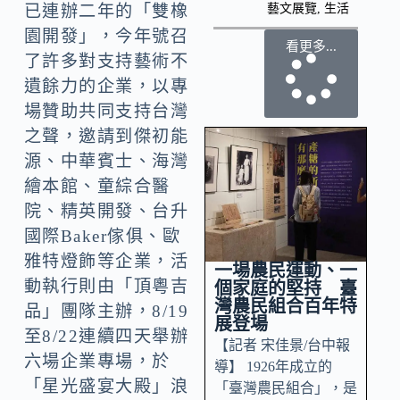
藝文展覽
,
生活
已連辦二年的「雙橡
園開發」，今年號召
看更多...
了許多對支持藝術不
遺餘力的企業，以專
場贊助共同支持台灣
之聲，邀請到傑初能
源、中華賓士、海灣
繪本館、童綜合醫
院、精英開發、台升
國際Baker傢俱、歐
雅特燈飾等企業，活
一場農民運動、一
動執行則由「頂粵吉
個家庭的堅持 臺
灣農民組合百年特
品」團隊主辦，8/19
展登場
至8/22連續四天舉辦
【記者 宋佳景/台中報
六場企業專場，於
導】 1926年成立的
「星光盛宴大殿」浪
「臺灣農民組合」，是