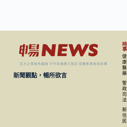
健
康
醫
藥
新聞觀點，暢所欲言
警
政
司
法
新
住
民