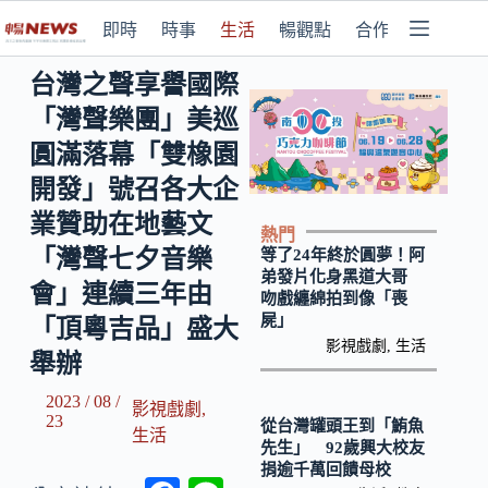
即時
時事
生活
暢觀點
合作媒體
台灣之聲享譽國際
「灣聲樂團」美巡
圓滿落幕「雙橡園
開發」號召各大企
業贊助在地藝文
熱門
「灣聲七夕音樂
等了24年終於圓夢！阿
弟發片化身黑道大哥
會」連續三年由
吻戲纏綿拍到像「喪
屍」
「頂粵吉品」盛大
影視戲劇
,
生活
舉辦
2023 / 08 /
影視戲劇
,
23
從台灣罐頭王到「鮪魚
生活
先生」 92歲興大校友
捐逾千萬回饋母校