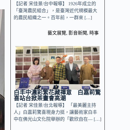
【記者 宋佳景/台中報導】 1926年成立的
「臺灣農民組合」，是臺灣近代規模最大
的農民組織之一。百年前，一群來 […]
藝文展覽
,
影音新聞
,
時事
白丰中濃彩繁花藏禪意 白嘉莉驚
喜站台掀茶畫會高潮
【記者 宋佳景/台北報導】 「最美麗主持
人」白嘉莉驚喜現身力挺，讓藝術家白丰
中在佛光山文化院舉辦的「歡欣自在— […]