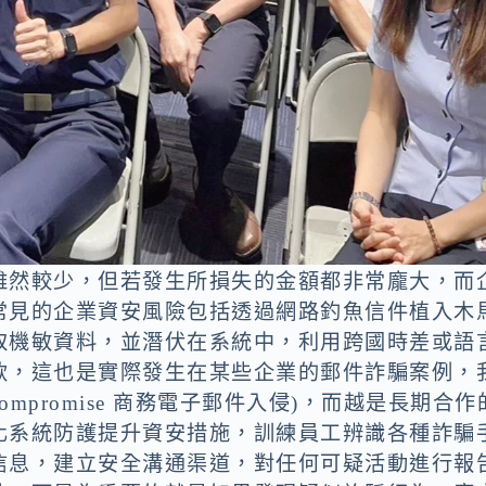
雖然較少，但若發生所損失的金額都非常龐大，而
常見的企業資安風險包括透過網路釣魚信件植入木
取機敏資料，並潛伏在系統中，利用跨國時差或語
款，這也是實際發生在某些企業的郵件詐騙案例，
il Compromise 商務電子郵件入侵)，而越是長期合作
化系統防護提升資安措施，訓練員工辨識各種詐騙
信息，建立安全溝通渠道，對任何可疑活動進行報