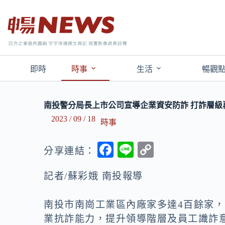
即時
時事
生活
暢觀
南投警分局長上市公司宣導企業資安防詐 打詐層級
2023 / 09 / 18
時事
F
Li
C
分享連結：
ac
n
o
記者/蘇彩娥 南投報導
e
e
p
b
y
南投市南崗工業區內廠家多達4百餘家
o
Li
業抗詐能力，提升領導階層及員工識詐