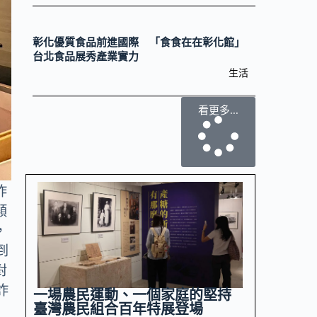
彰化優質食品前進國際 「食食在在彰化館」
台北食品展秀產業實力
生活
看更多...
詐
類
，
到
對
詐
一場農民運動、一個家庭的堅持
臺灣農民組合百年特展登場