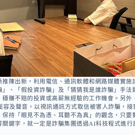
斷推陳出新，利用電信、通訊軟體和網路媒體實施
騙」、「假投資詐騙」及「猜猜我是誰詐騙」手法
、穩賺不賠的投資或高薪無經驗的工作機會。另外
友面容及聲音，以視訊通訊方式取信被害人詐騙，接
，保持「眼見不為憑、耳聽不為真」的觀念，只要
等關鍵字，就一定是詐騙集團透過AI科技程式進行