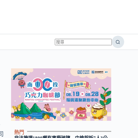
企
熱門
司