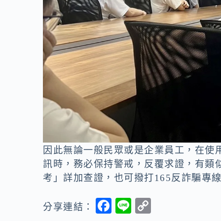
因此無論一般民眾或是企業員工，在使
訊時，務必保持警戒，反覆求證，有類
考」詳加查證，也可撥打165反詐騙專
F
Li
C
分享連結：