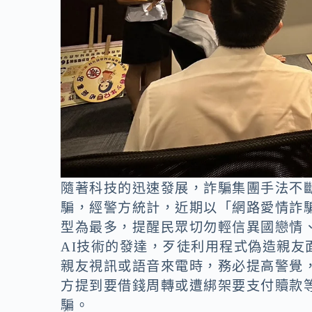
隨著科技的迅速發展，詐騙集團手法不
騙，經警方統計，近期以「網路愛情詐
型為最多，提醒民眾切勿輕信異國戀情
AI技術的發達，歹徒利用程式偽造親
親友視訊或語音來電時，務必提高警覺
方提到要借錢周轉或遭綁架要支付贖款
騙。