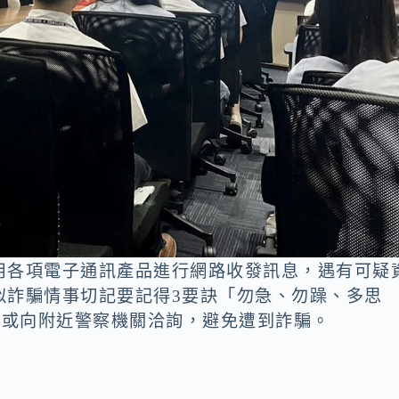
用各項電子通訊產品進行網路收發訊息，遇有可疑
似詐騙情事切記要記得3要訣「勿急、勿躁、多思
線或向附近警察機關洽詢，避免遭到詐騙。