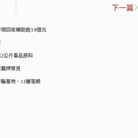
下一篇
領回收補助逾3.8億元
章
2公斤毒品原料
遭羈押禁見
騙基地、11嫌落網