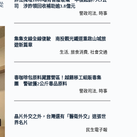
非法掩埋1800噸有害廢玻璃 中檢起訴7人3公
從
司 涉詐領回收補助逾3.8億元
警政司法
,
時事
集集支線全線復駛 南投觀光鐵道重啟山城旅
遊新篇章
生活
,
旅食消費
,
社會交通
毒咖啡包原料藏露營區！越籍移工組販毒集
團 警破獲2公斤毒品原料
警政司法
,
時事
晶片外交之外，台灣還有「醫衛外交」這張世
界名片
民生電子報