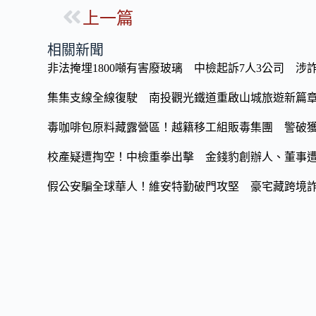
ac
n
o
上一篇
e
e
p
b
y
相關新聞
o
Li
非法掩埋1800噸有害廢玻璃 中檢起訴7人3公司 涉詐
o
n
集集支線全線復駛 南投觀光鐵道重啟山城旅遊新篇
k
k
毒咖啡包原料藏露營區！越籍移工組販毒集團 警破獲
校產疑遭掏空！中檢重拳出擊 金錢豹創辦人、董事
假公安騙全球華人！維安特勤破門攻堅 豪宅藏跨境詐