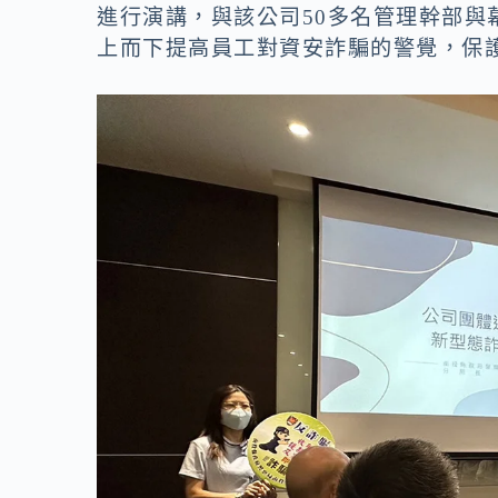
o
n
進行演講，與該公司50多名管理幹部
k
k
上而下提高員工對資安詐騙的警覺，保