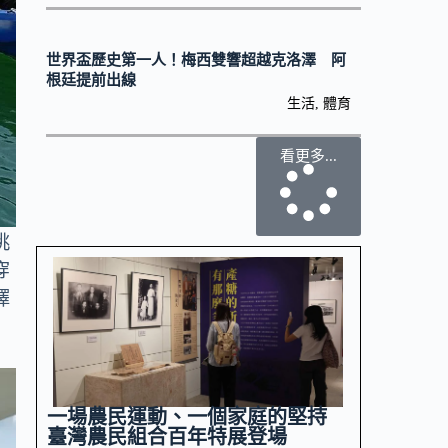
世界盃歷史第一人！梅西雙響超越克洛澤 阿
根廷提前出線
生活
,
體育
看更多...
挑
穿
擇
一場農民運動、一個家庭的堅持
臺灣農民組合百年特展登場