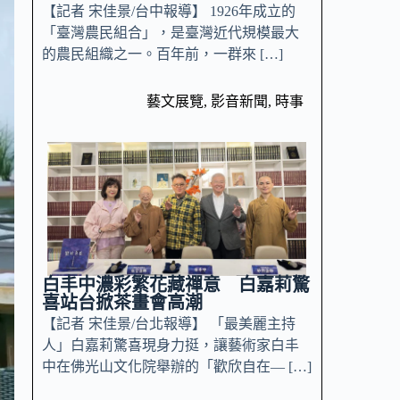
【記者 宋佳景/台中報導】 1926年成立的
「臺灣農民組合」，是臺灣近代規模最大
的農民組織之一。百年前，一群來 […]
藝文展覽
,
影音新聞
,
時事
白丰中濃彩繁花藏禪意 白嘉莉驚
喜站台掀茶畫會高潮
【記者 宋佳景/台北報導】 「最美麗主持
人」白嘉莉驚喜現身力挺，讓藝術家白丰
中在佛光山文化院舉辦的「歡欣自在— […]