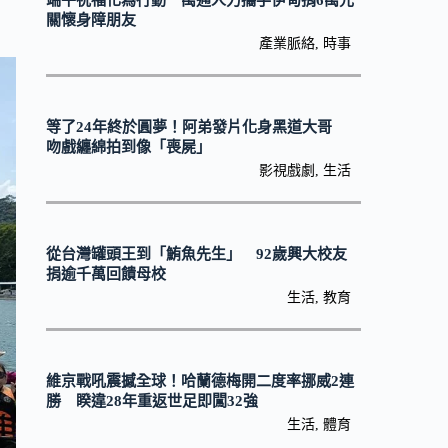
端午祝福化為行動 萬通人力攜手伊甸捐6萬元
關懷身障朋友
產業脈絡
,
時事
等了24年終於圓夢！阿弟發片化身黑道大哥
吻戲纏綿拍到像「喪屍」
影視戲劇
,
生活
從台灣罐頭王到「鮪魚先生」 92歲興大校友
捐逾千萬回饋母校
生活
,
教育
維京戰吼震撼全球！哈蘭德梅開二度率挪威2連
勝 睽違28年重返世足即闖32強
生活
,
體育