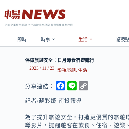
即時
時事
生活
暢觀
保障旅遊安全：日月潭食宿遊購行
2023 / 11 / 23
影視戲劇
,
生活
F
Li
C
分享連結：
ac
n
o
記者/蘇彩娥 南投報導
e
e
p
b
y
為了提升旅遊安全，打造更優質的旅遊
o
Li
導影片，提醒遊客在飲食、住宿、遊樂