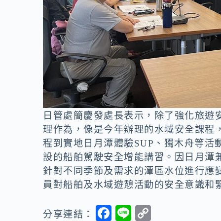
日管處簡慶發處長表示，除了強化旅遊
理作為，像是今年辦理的水域安全課程
程到實地日月潭體驗SUP、獨木舟等活
設的船舶駕駛安全增能講習。因日月潭
針對不同季節及需求的潭區水位進行應
員對船舶及水域遊憩活動的安全意識和
F
Li
C
分享連結：