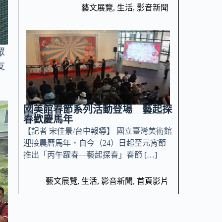
藝文展覽
,
生活
,
影音新聞
眾
友
國美館春節系列活動登場 藝起探
春歡慶馬年
【記者 宋佳景/台中報導】 國立臺灣美術館
迎接農曆馬年，自今（24）日起至元宵節
推出「丙午躍春—藝起探春」春節 […]
藝文展覽
,
生活
,
影音新聞
,
首頁影片