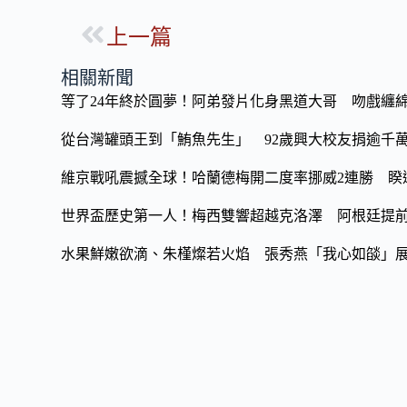
ac
n
o
上一篇
e
e
p
b
y
相關新聞
o
Li
等了24年終於圓夢！阿弟發片化身黑道大哥 吻戲纏
o
n
從台灣罐頭王到「鮪魚先生」 92歲興大校友捐逾千
k
k
維京戰吼震撼全球！哈蘭德梅開二度率挪威2連勝 睽違
世界盃歷史第一人！梅西雙響超越克洛澤 阿根廷提
水果鮮嫩欲滴、朱槿燦若火焰 張秀燕「我心如燄」