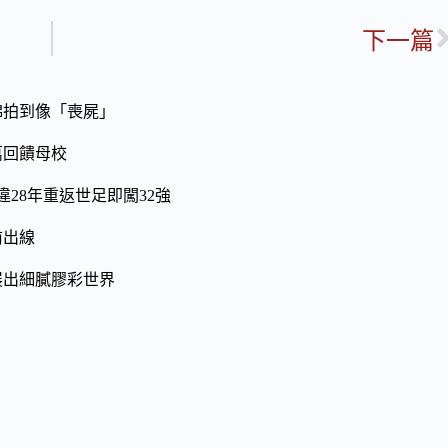
下一篇
綿拍到像「喪屍」
萬回饋母校
28年重返世足即闖32強
前出線
展出細膩膠彩世界