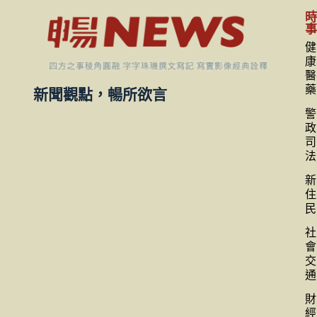
健
康
醫
藥
新聞觀點，暢所欲言
警
政
司
法
新
住
民
社
會
交
通
財
經