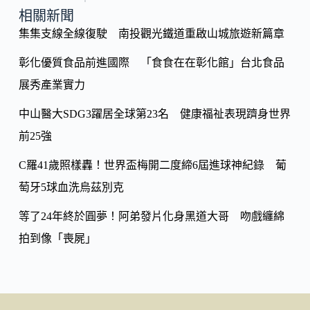
o
y
相關新聞
o
集集支線全線復駛 南投觀光鐵道重啟山城旅遊新篇章
Li
k
n
彰化優質食品前進國際 「食食在在彰化館」台北食品
k
展秀產業實力
中山醫大SDG3躍居全球第23名 健康福祉表現躋身世界
前25強
C羅41歲照樣轟！世界盃梅開二度締6屆進球神紀錄 葡
萄牙5球血洗烏茲別克
等了24年終於圓夢！阿弟發片化身黑道大哥 吻戲纏綿
拍到像「喪屍」