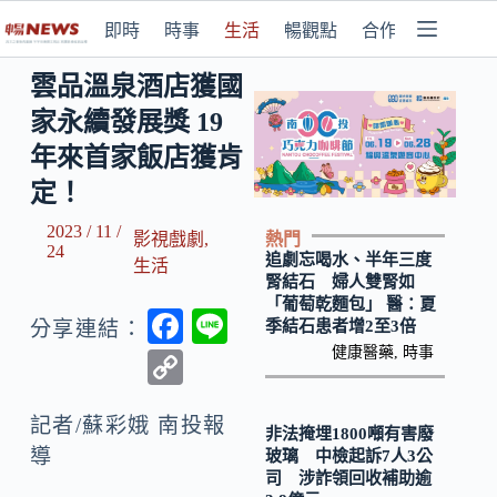
即時
時事
生活
暢觀點
合作媒體
雲品溫泉酒店獲國
家永續發展獎 19
年來首家飯店獲肯
定！
2023 / 11 /
熱門
影視戲劇
,
24
追劇忘喝水、半年三度
生活
腎結石 婦人雙腎如
「葡萄乾麵包」 醫：夏
F
Li
季結石患者增2至3倍
分享連結：
ac
n
健康醫藥
,
時事
C
e
e
o
b
記者/蘇彩娥 南投報
p
非法掩埋1800噸有害廢
導
玻璃 中檢起訴7人3公
o
y
司 涉詐領回收補助逾