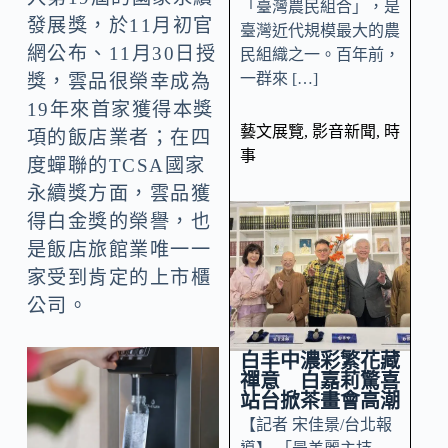
「臺灣農民組合」，是
發展獎，於11月初官
臺灣近代規模最大的農
網公布、11月30日授
民組織之一。百年前，
一群來 […]
獎，雲品很榮幸成為
19年來首家獲得本獎
藝文展覽
,
影音新聞
,
時
項的飯店業者；在四
事
度蟬聯的TCSA國家
永續獎方面，雲品獲
得白金獎的榮譽，也
是飯店旅館業唯一一
家受到肯定的上市櫃
公司。
白丰中濃彩繁花藏
禪意 白嘉莉驚喜
站台掀茶畫會高潮
【記者 宋佳景/台北報