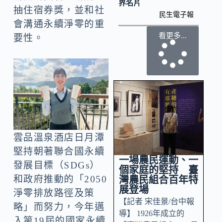
界名片
抽住宿券獎，並和社
民生電子報
會溝通永續淨零的重
看更多...
要性。
雲品溫泉酒店日月潭
堅持朝著聯合國永續
一場農民運動、一
發展目標（SDGs）
個家庭的堅持 臺
和政府推動的「2050
灣農民組合百年特
展登場
淨零排放路徑及策
【記者 宋佳景/台中報
略」而努力，今年邁
導】 1926年成立的
入第19屆的國家永續