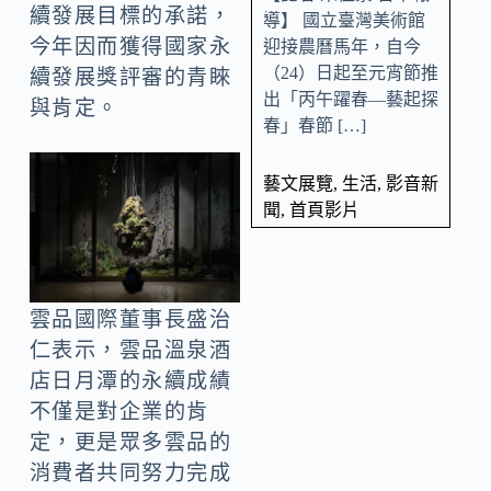
續發展目標的承諾，
導】 國立臺灣美術館
今年因而獲得國家永
迎接農曆馬年，自今
（24）日起至元宵節推
續發展獎評審的青睞
出「丙午躍春—藝起探
與肯定。
春」春節 […]
藝文展覽
,
生活
,
影音新
聞
,
首頁影片
雲品國際董事長盛治
仁表示，雲品溫泉酒
店日月潭的永續成績
不僅是對企業的肯
定，更是眾多雲品的
消費者共同努力完成