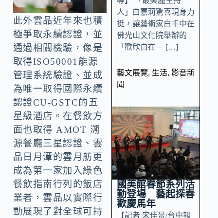
導】 「最美麗主持
人」白嘉莉驚喜現身力
此外雲品近年來也積
挺，讓藝術家白丰中在
極爭取永續認證，並
佛光山文化院舉辦的
通過相關檢驗，像是
「歡欣自在— […]
取得ISO50001能源
藝文展覽
,
生活
,
影音新
管理系統驗證、並成
聞
為唯一取得國際永續
認證CU-GSTC的五
星級酒店。在餐飲方
面也取得 AMOT 溯
源餐廳三星認證、雲
品日月潭的雲月舫更
成為第一家加入綠色
餐飲指南行列的飯店
國美館春節系列活
動登場 藝起探春
業者，雲品以實際行
歡慶馬年
動展現了對全球可持
【記者 宋佳景/台中報