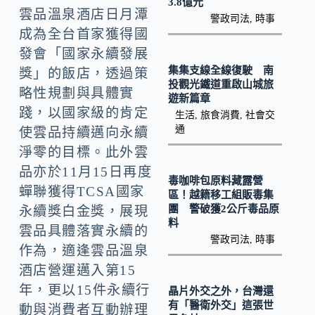
o
Li
3.8億元
雲品溫泉酒店日月潭
警政司法
,
時事
k
n
成為全台首家獲得國
k
發會「國家永續發展
集集支線全線復駛 南
獎」的飯店，透過策
投觀光鐵道重啟山城旅
略性規劃與具體實
遊新篇章
踐，以國家級的肯定
生活
,
旅食消費
,
社會交
通
使雲品持續邁向永續
淨零的目標。此外雲
品亦於11月15日再度
毒咖啡包原料藏露營
蟬聯獲得TCSA國家
區！越籍移工組販毒集
團 警破獲2公斤毒品原
永續獎白金獎，展現
料
雲品具體落實永續的
警政司法
,
時事
作為，適逢雲品溫泉
酒店營運邁入第15
年，更以15件永續行
晶片外交之外，台灣還
有「醫衛外交」這張世
動與消費者互動辦理