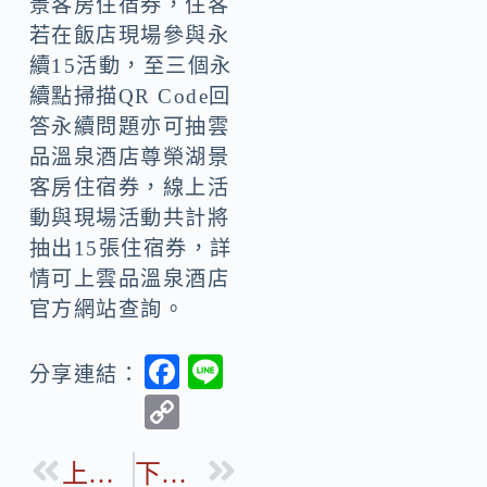
景客房住宿券，住客
若在飯店現場參與永
續15活動，至三個永
續點掃描QR Code回
答永續問題亦可抽雲
品溫泉酒店尊榮湖景
客房住宿券，線上活
動與現場活動共計將
抽出15張住宿券，詳
情可上雲品溫泉酒店
官方網站查詢。
F
Li
分享連結：
ac
n
C
e
e
o
b
上一篇
下一篇
p