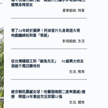
端午祝福化為行動 萬通人力攜手伊甸捐6萬元
一
關懷身障朋友
產業脈絡
,
時事
等了24年終於圓夢！阿弟發片化身黑道大哥
吻戲纏綿拍到像「喪屍」
影視戲劇
,
生活
從台灣罐頭王到「鮪魚先生」 92歲興大校友
捐逾千萬回饋母校
生活
,
教育
維京戰吼震撼全球！哈蘭德梅開二度率挪威2連
勝 睽違28年重返世足即闖32強
生活
,
體育