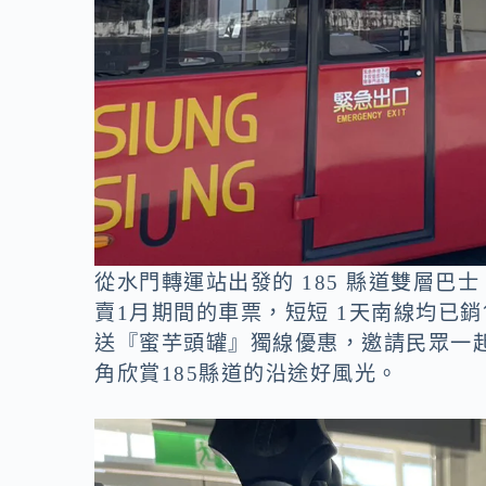
從水門轉運站出發的 185 縣道雙層巴
賣1月期間的車票，短短 1天南線均已
送『蜜芋頭罐』獨線優惠，邀請民眾一
角欣賞185縣道的沿途好風光。