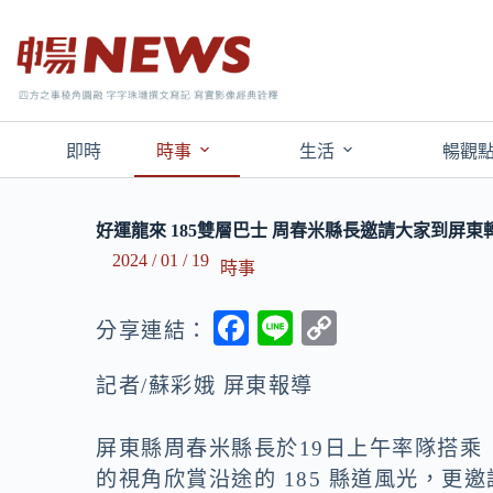
即時
時事
生活
暢觀
好運龍來 185雙層巴士 周春米縣長邀請大家到屏東
2024 / 01 / 19
時事
F
Li
C
分享連結：
ac
n
o
記者/蘇彩娥 屏東報導
e
e
p
b
y
屏東縣周春米縣長於19日上午率隊搭乘『
o
Li
的視角欣賞沿途的 185 縣道風光，更