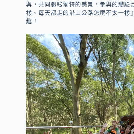
o
n
與，共同體驗獨特的美景，參與的體驗
k
k
樣、每天都走的沿山公路怎麼不太一樣
趣！