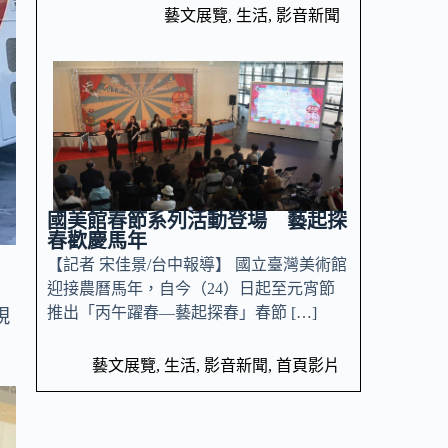
藝文展覽
,
生活
,
影音新聞
國美館春節系列活動登場 藝起探
春歡慶馬年
【記者 宋佳景/台中報導】 國立臺灣美術館
迎接農曆馬年，自今（24）日起至元宵節
推出「丙午躍春—藝起探春」春節 […]
視
藝文展覽
,
生活
,
影音新聞
,
首頁影片