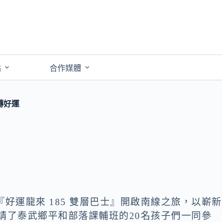
點
合作媒體
轉好運
好運龍來 185 雙層巴士』開啟南線之旅，以嶄新
邀請了泰武鄉平和部落課輔班的20名孩子們一同參