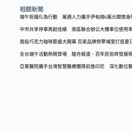
b
y
相關新聞
o
Li
端午祝福化為行動 萬通人力攜手伊甸捐6萬元關懷身
o
n
中市共享停車再創佳績 南區聯合辦公大樓車位使用率
k
k
南投巧克力咖啡節盛大開幕 百家品牌齊聚埔里打造夏
全台端午活動熱鬧登場 龍舟競渡、百年民俗齊發展
亞東醫院攜手台灣智慧醫療團隊前進印尼 深化數位