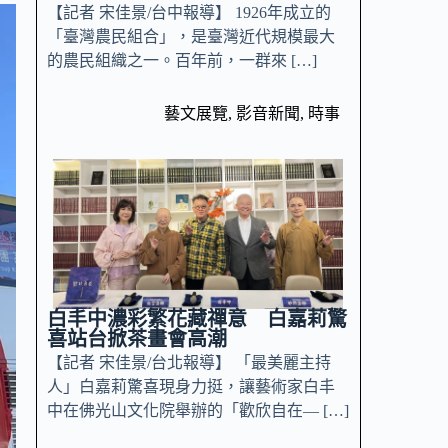
【記者 宋佳景/台中報導】 1926年成立的
「臺灣農民組合」，是臺灣近代規模最大
的農民組織之一。百年前，一群來 […]
藝文展覽
,
影音新聞
,
時事
白丰中濃彩繁花藏禪意 白嘉莉驚
喜站台掀茶畫會高潮
【記者 宋佳景/台北報導】 「最美麗主持
人」白嘉莉驚喜現身力挺，讓藝術家白丰
中在佛光山文化院舉辦的「歡欣自在— […]