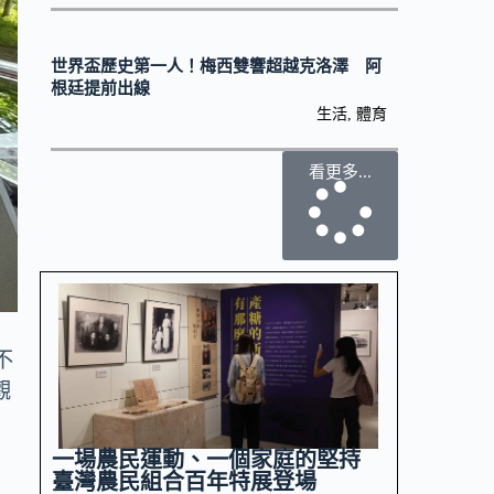
世界盃歷史第一人！梅西雙響超越克洛澤 阿
根廷提前出線
生活
,
體育
看更多...
當
不
觀
一場農民運動、一個家庭的堅持
臺灣農民組合百年特展登場