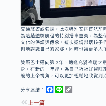
交通旅遊處強調，此次特別安排首航前
為這趟體驗航程的特別搭車嘉賓，為整
文化的保護與傳承，這次邀請部落孩子
刻地認識自己的家鄉，同時也讓更多人
雙層巴士邁向第 3年，適逢充滿祥瑞之意
身，在新的一年裡，為自己祈福好運旺
般的上帝視角，可以更加輕鬆地欣賞到
F
Li
C
分享連結：
ac
n
o
上一篇
e
e
p