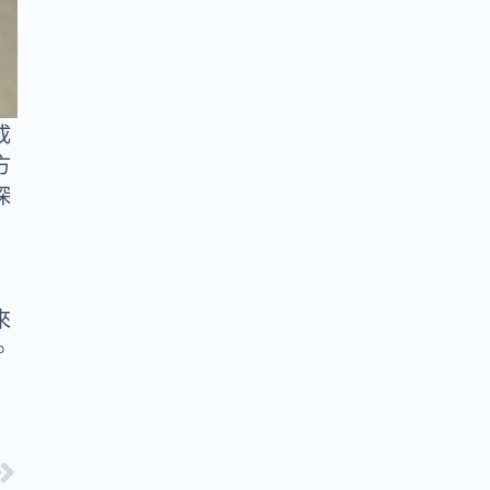
成
方
深
來
。