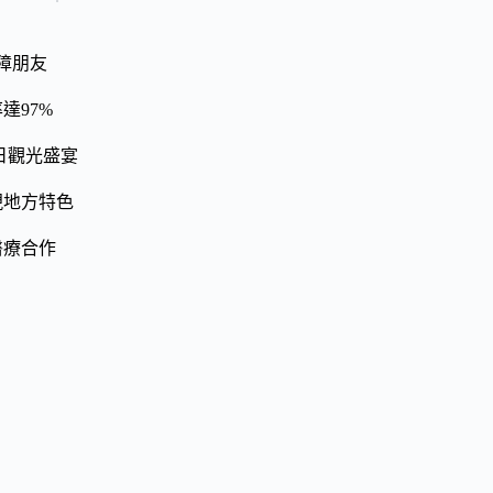
障朋友
達97%
日觀光盛宴
現地方特色
醫療合作