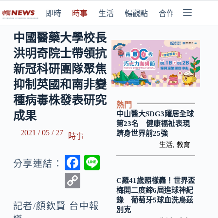
即時
時事
生活
暢觀點
合作媒體
中國醫藥大學校長
洪明奇院士帶領抗
新冠科研團隊聚焦
抑制英國和南非變
種病毒株發表研究
熱門
成果
中山醫大SDG3躍居全球
第23名 健康福祉表現
2021 / 05 / 27
躋身世界前25強
時事
生活
,
教育
F
Li
分享連結：
ac
n
C
C羅41歲照樣轟！世界盃
e
e
梅開二度締6屆進球神紀
o
錄 葡萄牙5球血洗烏茲
b
記者/顏欽賢 台中報
p
別克