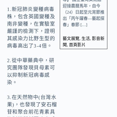
迎接農曆馬年，自今
1.新冠肺炎變種病毒
（24）日起至元宵節推
株，包含英國變種及
出「丙午躍春—藝起探
南非變種，在實驗室
春」春節 […]
嚴謹的檢測下，證明
其感染力比野生型的
藝文展覽
,
生活
,
影音新
聞
,
首頁影片
病毒高出了3-4倍。
2.從中華藥典中，研
究團隊發現貝母素可
以抑制新冠病毒感
染。
3.在天然物中(台灣水
果)，也發現了安石榴
苷和聚合前花青素具