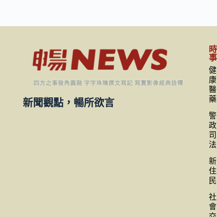
健
康
醫
藥
新聞觀點，暢所欲言
警
政
司
法
新
住
民
社
會
交