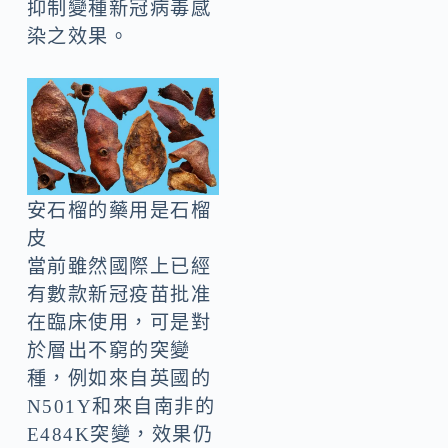
抑制變種新冠病毒感
染之效果。
安石榴的藥用是石榴
皮
當前雖然國際上已經
有數款新冠疫苗批准
在臨床使用，可是對
於層出不窮的突變
種，例如來自英國的
N501Y和來自南非的
E484K突變，效果仍