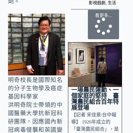
劑。
影視戲劇
,
生活
看更多...
明奇校長是國際知名
的分子生物學及癌症
一場農民運動、一
個家庭的堅持 臺
基因科學家
灣農民組合百年特
洪明奇院士帶領的中
展登場
國醫藥大學抗新冠科
【記者 宋佳景/台中報
研團隊，因應國內新
導】 1926年成立的
「臺灣農民組合」，是
冠病毒侵襲和英國變