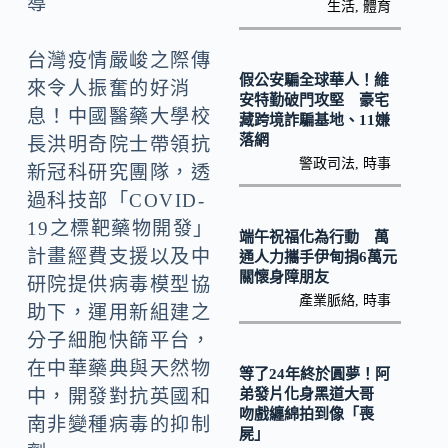
導
o
生活
,
體育
y
o
Li
台灣疫情嚴峻之際傳
k
n
假公安騙全球華人！維
來令人振奮的好消
安特勤破門攻堅 豪宅
k
息！中國醫藥大學校
藏跨境詐騙基地、11嫌
落網
長洪明奇院士帶領抗
警政司法
,
時事
新冠科研究團隊，透
過科技部「COVID-
19之標靶藥物開發」
端午祝福化為行動 萬
計畫經費支援以及中
通人力攜手伊甸捐6萬元
關懷身障朋友
研院提供病毒模型協
產業脈絡
,
時事
助下，運用新組建之
分子細胞快篩平台，
在中華藥典與天然物
等了24年終於圓夢！阿
弟發片化身黑道大哥
中，開發對抗英國和
吻戲纏綿拍到像「喪
南非變種病毒的抑制
屍」