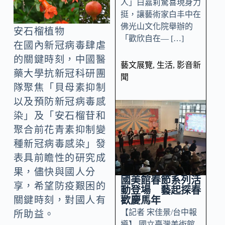
人」白嘉莉驚喜現身力
挺，讓藝術家白丰中在
佛光山文化院舉辦的
安石榴植物
「歡欣自在— […]
在國內新冠病毒肆虐
的關鍵時刻，中國醫
藝文展覽
,
生活
,
影音新
藥大學抗新冠科研團
聞
隊聚焦「貝母素抑制
以及預防新冠病毒感
染」及「安石榴苷和
聚合前花青素抑制變
種新冠病毒感染」發
表具前瞻性的研究成
果，儘快與國人分
國美館春節系列活
享，希望防疫艱困的
動登場 藝起探春
歡慶馬年
關鍵時刻，對國人有
【記者 宋佳景/台中報
所助益。
導】 國立臺灣美術館