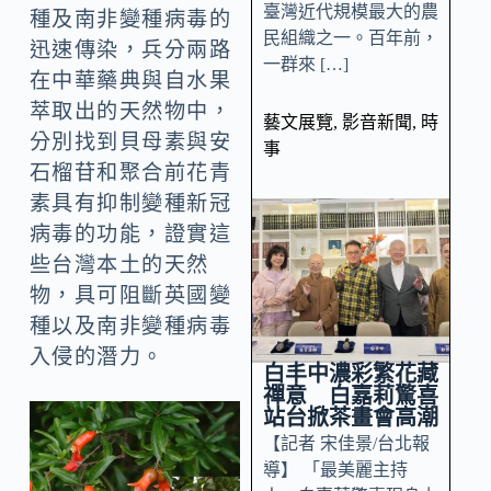
臺灣近代規模最大的農
種及南非變種病毒的
民組織之一。百年前，
迅速傳染，兵分兩路
一群來 […]
在中華藥典與自水果
萃取出的天然物中，
藝文展覽
,
影音新聞
,
時
分別找到貝母素與安
事
石榴苷和聚合前花青
素具有抑制變種新冠
病毒的功能，證實這
些台灣本土的天然
物，具可阻斷英國變
種以及南非變種病毒
入侵的潛力。
白丰中濃彩繁花藏
禪意 白嘉莉驚喜
站台掀茶畫會高潮
【記者 宋佳景/台北報
導】 「最美麗主持