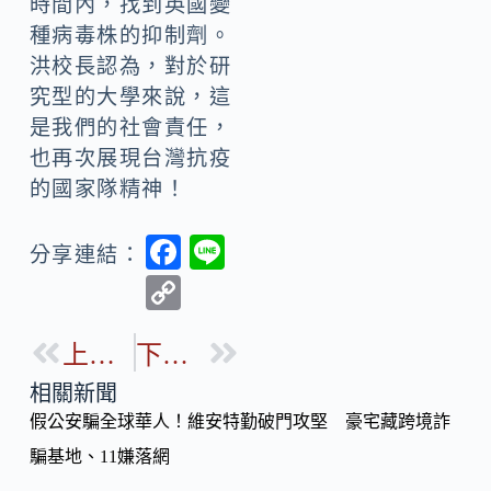
時間內，找到英國變
種病毒株的抑制劑。
洪校長認為，對於研
究型的大學來說，這
是我們的社會責任，
也再次展現台灣抗疫
的國家隊精神！
F
Li
分享連結：
ac
n
C
e
e
o
b
上一篇
下一篇
p
o
y
相關新聞
o
假公安騙全球華人！維安特勤破門攻堅 豪宅藏跨境詐
Li
k
騙基地、11嫌落網
n