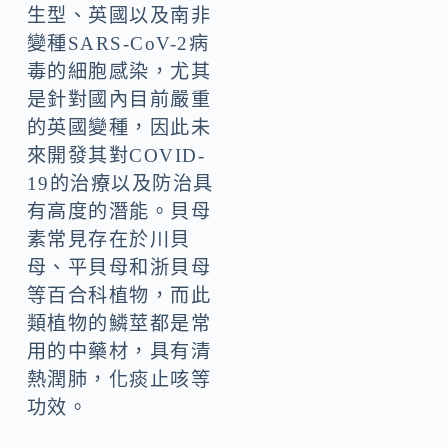
生型、英國以及南非
變種SARS-CoV-2病
毒的細胞感染，尤其
是針對國內目前嚴重
的英國變種，因此未
來開發其對COVID-
19的治療以及防治具
有高度的潛能。貝母
素常見存在於川貝
母、平貝母和浙貝母
等百合科植物，而此
類植物的鱗莖都是常
用的中藥材，具有清
熱潤肺，化痰止咳等
功效。