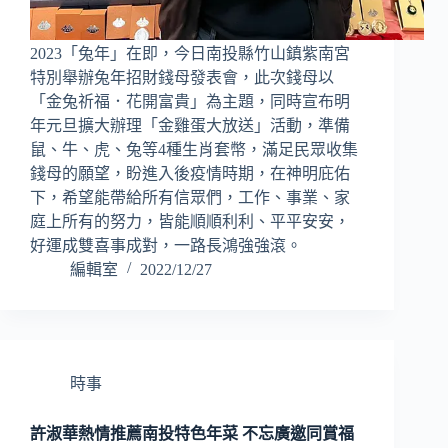
2023「兔年」在即，今日南投縣竹山鎮紫南宮
特別舉辦兔年招財錢母發表會，此次錢母以
「金兔祈福．花開富貴」為主題，同時宣布明
年元旦擴大辦理「金雞蛋大放送」活動，準備
鼠、牛、虎、兔等4種生肖套幣，滿足民眾收集
錢母的願望，盼進入後疫情時期，在神明庇佑
下，希望能帶給所有信眾們，工作、事業、家
庭上所有的努力，皆能順順利利、平平安安，
好運成雙喜事成對，一路長鴻強強滾。
編輯室
2022/12/27
時事
許淑華熱情推薦南投特色年菜 不忘廣邀同賞福