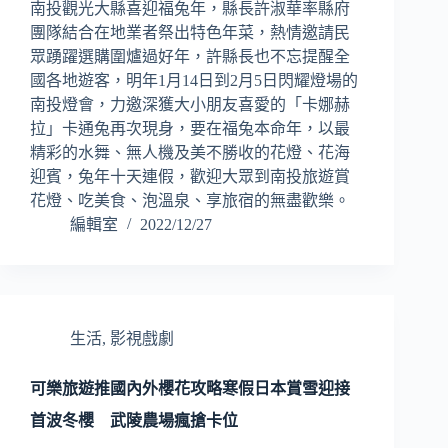
南投觀光大縣喜迎福兔年，縣長許淑華率縣府
團隊結合在地業者祭出特色年菜，熱情邀請民
眾踴躍選購圍爐過好年，許縣長也不忘提醒全
國各地遊客，明年1月14日到2月5日閃耀燈場的
南投燈會，力邀深獲大小朋友喜愛的「卡娜赫
拉」卡通兔再次現身，要在福兔本命年，以最
精彩的水舞、無人機及美不勝收的花燈、花海
迎賓，兔年十天連假，歡迎大眾到南投旅遊賞
花燈、吃美食、泡溫泉、享旅宿的無盡歡樂。
編輯室
2022/12/27
生活
,
影視戲劇
可樂旅遊推國內外櫻花攻略寒假日本賞雪迎接
首波冬櫻 武陵農場瘋搶卡位