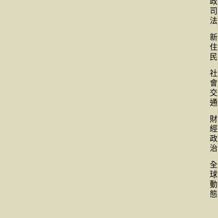
政
司
法
新
住
民
社
會
交
通
財
經
政
治
全
球
動
態