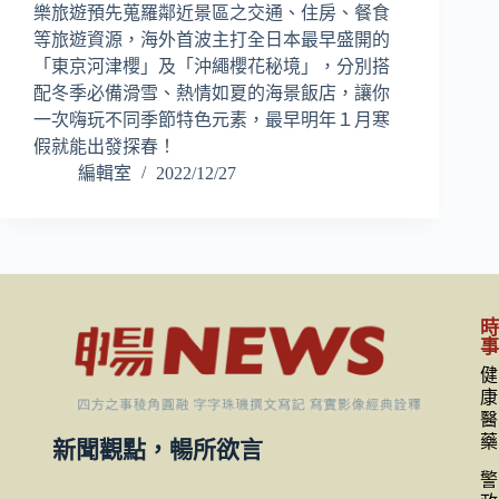
樂旅遊預先蒐羅鄰近景區之交通、住房、餐食
等旅遊資源，海外首波主打全日本最早盛開的
「東京河津櫻」及「沖繩櫻花秘境」，分別搭
配冬季必備滑雪、熱情如夏的海景飯店，讓你
一次嗨玩不同季節特色元素，最早明年１月寒
假就能出發探春！
編輯室
2022/12/27
健
康
醫
藥
新聞觀點，暢所欲言
警