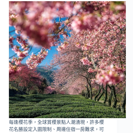
每逢櫻花季，全球賞櫻景點人潮湧現，許多櫻
花名勝設定入園限制、周邊住宿一房難求，可