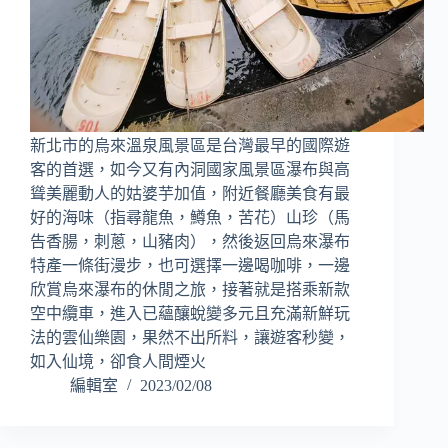
新北市的烏來溫泉風景區是台灣最早的國際遊
客的首選，如今又有內洞國家風景區瀑布與高
聳美麗動人的姑婆芋加值，附近餐廳美食有最
好的海味（指尋龍魚，鱒魚，苦花）山珍（馬
告香腸，刺蔥，山豬肉），然後返回烏來瀑布
特產一條街漫步，也可選擇一邊喝咖啡，一邊
欣賞烏來瀑布的休閒之旅，接著就是搭乘新款
空中纜車，進入已蘊釀蛻變多元且充滿新鮮玩
法的雲仙樂園，果然不出所料，讓遊客秒變，
如入仙境，卻食人間煙火
編輯室
2023/02/08