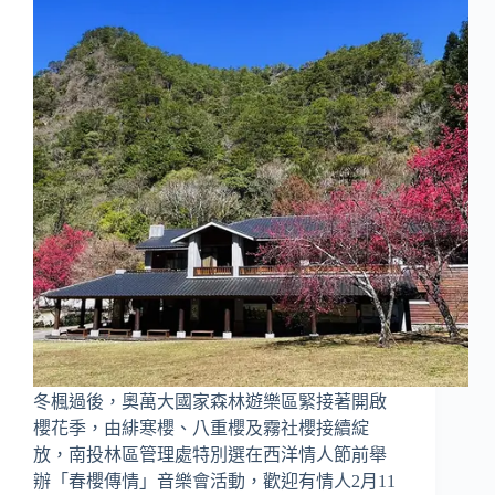
冬楓過後，奧萬大國家森林遊樂區緊接著開啟
櫻花季，由緋寒櫻、八重櫻及霧社櫻接續綻
放，南投林區管理處特別選在西洋情人節前舉
辦「春櫻傳情」音樂會活動，歡迎有情人2月11