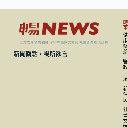
健
康
醫
藥
新聞觀點，暢所欲言
警
政
司
法
新
住
民
社
會
交
通