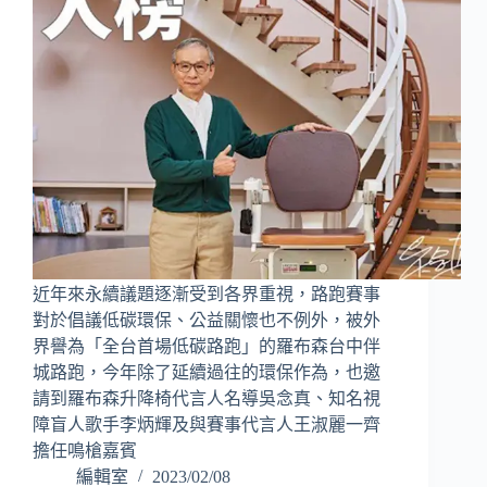
近年來永續議題逐漸受到各界重視，路跑賽事
對於倡議低碳環保、公益關懷也不例外，被外
界譽為「全台首場低碳路跑」的羅布森台中伴
城路跑，今年除了延續過往的環保作為，也邀
請到羅布森升降椅代言人名導吳念真、知名視
障盲人歌手李炳輝及與賽事代言人王淑麗一齊
擔任鳴槍嘉賓
編輯室
2023/02/08