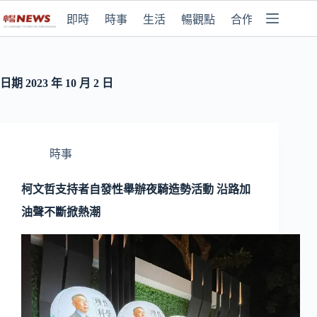
即時
時事
生活
暢觀點
合作媒體
日期
2023 年 10 月 2 日
時事
柯文哲支持者自發性舉辦夜騎造勢活動 沿路加
油聲不斷掀熱潮