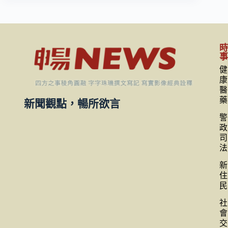
健
康
醫
藥
新聞觀點，暢所欲言
警
政
司
法
新
住
民
社
會
交