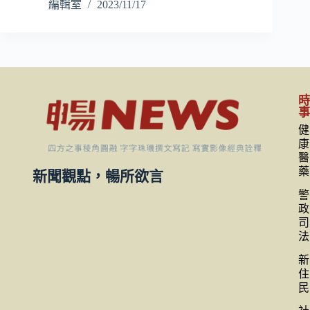
編輯室
2023/11/17
健
康
醫
藥
新聞觀點，暢所欲言
警
政
司
法
新
住
民