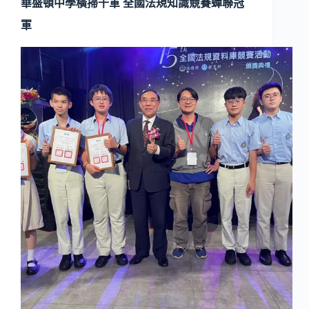
華盛頓中學橫掃千軍 全國法規知識競賽蟬聯冠
軍