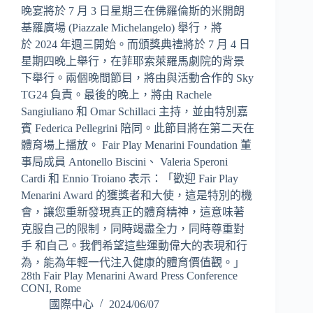
晚宴將於 7 月 3 日星期三在佛羅倫斯的米開朗
基羅廣場 (Piazzale Michelangelo) 舉行，將
於 2024 年週三開始。而頒獎典禮將於 7 月 4 日
星期四晚上舉行，在菲耶索萊羅馬劇院的背景
下舉行。兩個晚間節目，將由與活動合作的 Sky
TG24 負責。最後的晚上，將由 Rachele
Sangiuliano 和 Omar Schillaci 主持，並由特別嘉
賓 Federica Pellegrini 陪同。此節目將在第二天在
體育場上播放。 Fair Play Menarini Foundation 董
事局成員 Antonello Biscini、 Valeria Speroni
Cardi 和 Ennio Troiano 表示：「歡迎 Fair Play
Menarini Award 的獲獎者和大使，這是特別的機
會，讓您重新發現真正的體育精神，這意味著
克服自己的限制，同時竭盡全力，同時尊重對
手 和自己。我們希望這些運動偉大的表現和行
為，能為年輕一代注入健康的體育價值觀。」
28th Fair Play Menarini Award Press Conference
CONI, Rome
國際中心
2024/06/07