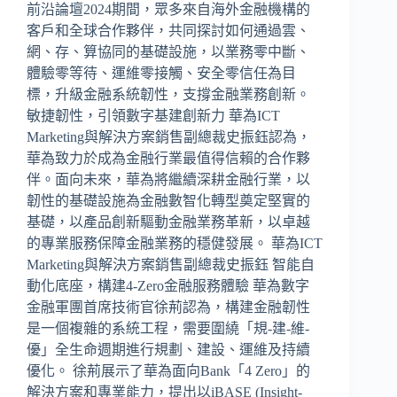
前沿論壇2024期間，眾多來自海外金融機構的
客戶和全球合作夥伴，共同探討如何通過雲、
網、存、算協同的基礎設施，以業務零中斷、
體驗零等待、運維零接觸、安全零信任為目
標，升級金融系統韌性，支撐金融業務創新。
敏捷韌性，引領數字基建創新力 華為ICT
Marketing與解決方案銷售副總裁史振鈺認為，
華為致力於成為金融行業最值得信賴的合作夥
伴。面向未來，華為將繼續深耕金融行業，以
韌性的基礎設施為金融數智化轉型奠定堅實的
基礎，以產品創新驅動金融業務革新，以卓越
的專業服務保障金融業務的穩健發展。 華為ICT
Marketing與解決方案銷售副總裁史振鈺 智能自
動化底座，構建4-Zero金融服務體驗 華為數字
金融軍團首席技術官徐荊認為，構建金融韌性
是一個複雜的系統工程，需要圍繞「規-建-維-
優」全生命週期進行規劃、建設、運維及持續
優化。 徐荊展示了華為面向Bank「4 Zero」的
解決方案和專業能力，提出以iBASE (Insight-