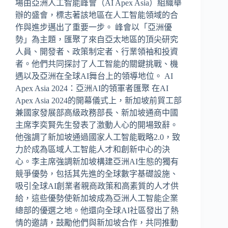
場由亞洲人工智能峰會（AI Apex Asia）組織舉
辦的盛會，標志著該地區在人工智能領域的合
作與進步邁出了重要一步。 峰會以「亞洲優
勢」為主題，匯聚了來自亞太地區的頂尖研究
人員、開發者、政策制定者、行業領袖和投資
者。他們共同探討了人工智能的關鍵挑戰、機
遇以及亞洲在全球AI舞台上的領導地位。 AI
Apex Asia 2024：亞洲AI的領軍者匯聚 在AI
Apex Asia 2024的開幕儀式上，新加坡前貿工部
兼國家發展部高級政務部長、新加坡通商中國
主席李奕賢先生發表了激動人心的開場致辭。
他強調了新加坡通過國家人工智能戰略2.0，致
力於成為區域人工智能人才和創新中心的決
心。李主席強調新加坡構建亞洲AI生態的獨有
競爭優勢，包括其先進的全球數字基礎設施、
吸引全球AI創業者親商政策和高素質的人才供
給，這些優勢使新加坡成為亞洲人工智能企業
總部的優選之地。他還向全球AI社區發出了熱
情的邀請，鼓勵他們與新加坡合作，共同推動