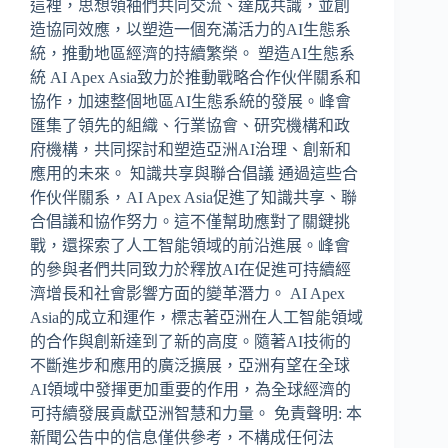
這裡，思想領袖們共同交流、達成共識，並創
造協同效應，以塑造一個充滿活力的AI生態系
統，推動地區經濟的持續繁榮。 塑造AI生態系
統 AI Apex Asia致力於推動戰略合作伙伴關系和
協作，加速整個地區AI生態系統的發展。峰會
匯集了領先的組織、行業協會、研究機構和政
府機構，共同探討和塑造亞洲AI治理、創新和
應用的未來。 知識共享與聯合倡議 通過這些合
作伙伴關系，AI Apex Asia促進了知識共享、聯
合倡議和協作努力。這不僅幫助應對了關鍵挑
戰，還探索了人工智能領域的前沿進展。峰會
的參與者們共同致力於釋放AI在促進可持續經
濟增長和社會影響方面的變革潛力。 AI Apex
Asia的成立和運作，標志著亞洲在人工智能領域
的合作與創新達到了新的高度。隨著AI技術的
不斷進步和應用的廣泛擴展，亞洲有望在全球
AI領域中發揮更加重要的作用，為全球經濟的
可持續發展貢獻亞洲智慧和力量。 免責聲明: 本
新聞公告中的信息僅供參考，不構成任何法