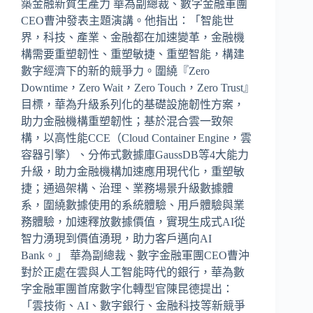
築金融新質生產力 華為副總裁、數字金融軍團
CEO曹沖發表主題演講。他指出：「智能世
界，科技、產業、金融都在加速變革，金融機
構需要重塑韌性、重塑敏捷、重塑智能，構建
數字經濟下的新的競爭力。圍繞『Zero
Downtime，Zero Wait，Zero Touch，Zero Trust』
目標，華為升級系列化的基礎設施韌性方案，
助力金融機構重塑韌性；基於混合雲一致架
構，以高性能CCE（Cloud Container Engine，雲
容器引擎）、分佈式數據庫GaussDB等4大能力
升級，助力金融機構加速應用現代化，重塑敏
捷；通過架構、治理、業務場景升級數據體
系，圍繞數據使用的系統體驗、用戶體驗與業
務體驗，加速釋放數據價值，實現生成式AI從
智力湧現到價值湧現，助力客戶邁向AI
Bank。」 華為副總裁、數字金融軍團CEO曹沖
對於正處在雲與人工智能時代的銀行，華為數
字金融軍團首席數字化轉型官陳昆德提出：
「雲技術、AI、數字銀行、金融科技等新競爭