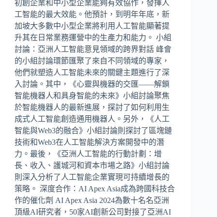
初創企業和中小型企業能夠有效協作，發揮人
工智能的最大效能。他預計，到明年年底，新
加坡大多數中小型企業將利用人工智能顯著提
升其在日常業務運營中的生產力和能力。 小組
討論：亞洲人工智能意見領域的跨界對話 峰會
的小組討論環節匯聚了來自不同領域的專家，
他們就塑造人工智能未來的關鍵主題進行了深
入討論。其中，《心靈與機器的交匯——解鎖
智能機器人和具身智能的未來》小組討論聚焦
於智能機器人的最新進展，探討了如何利用生
成式人工智能創造通用機器人。另外，《人工
智能與Web3的融合》小組討論則探討了區塊鏈
技術和Web3在人工智能解決方案開發中的潛
力。最後，《亞洲人工智能的行動計劃：增
長、收入、護城河和資本市場之路》小組討論
則深入分析了人工智能企業實現可持續增長的
策略。 深度合作：AI Apex Asia成為跨國科技合
作的催化劑 AI Apex Asia 2024為數十名名亞洲
頂級AI研究者，50家AI創新公司對接了亞洲AI