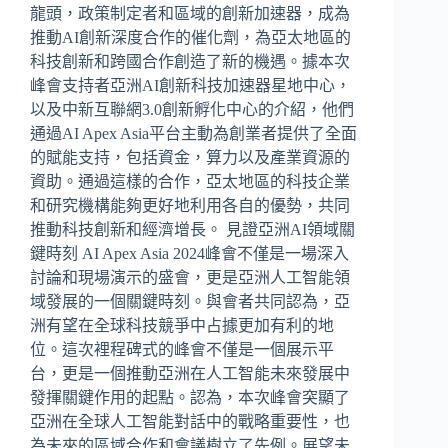
龍頭，政策制定者和區域的創新加速器，成為
推動AI創新深度合作的催化劑，為亞太地區的
科技創新和跨國合作創造了新的機遇。據本次
峰會支持者亞洲AI創新科技加速器星地中心，
以及中新互聯網3.0創新孵化中心的介紹，他們
通過AI Apex Asia平台主動為創業者提供了全面
的賦能支持，包括資金，算力以及產業資源的
資助。通過這樣的合作，亞太地區的科技企業
和研究機構能夠更好地利用各自的優勢，共同
推動科技創新和經濟增長。 見證亞洲AI領域關
鍵時刻 AI Apex Asia 2024峰會不僅是一場深入
討論和現場演示的盛會，更是亞洲人工智能領
域發展的一個關鍵時刻。與會者共同認為，亞
洲有望在全球科技競爭中占據更加有利的地
位。這次裡程碑式的峰會不僅是一個展示平
台，更是一個推動亞洲在人工智能未來發展中
發揮關鍵作用的起點。認為，本次峰會突顯了
亞洲在全球人工智能對話中的戰略重要性，也
為未來的區域合作和會議樹立了先例。展望未