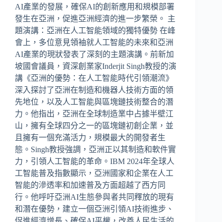
AI產業的發展，確保AI的創新應用和規模部署
發生在亞洲，促進亞洲經濟的進一步繁榮。 主
題演講：亞洲在人工智能領域的獨特優勢 在峰
會上，多位意見領袖就人工智能的未來和亞洲
AI產業的現狀發表了深刻的主題演講。前新加
坡國會議員，資深創業家Inderjit Singh教授的演
講《亞洲的優勢：在人工智能時代引領潮流》
深入探討了亞洲在制造和機器人技術方面的領
先地位，以及人工智能與區塊鏈技術整合的潛
力。他指出，亞洲在全球制造業中占據半壁江
山，擁有全球四分之一的區塊鏈初創企業，並
且擁有一個充滿活力，規模最大的開發者生
態。Singh教授強調，亞洲正以其制造和軟件實
力，引領人工智能的革命。IBM 2024年全球人
工智能普及指數顯示，亞洲國家和企業在人工
智能的滲透率和加速普及方面超越了西方同
行。他呼吁亞洲AI生態參與者共同釋放的現有
和潛在優勢，建立一個亞洲引領AI技術進步、
促進經濟增長、確保AI平權，改善人民生活的