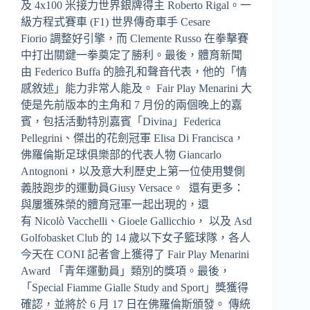
及 4x100 米接力世界銀牌得主 Roberto Rigal。一
級方程式賽車 (F1) 世界傳奇車手 Cesare
Fiorio 調整好引擎，而 Clemente Russo 在拳擊賽
中打出關鍵一拳奠定了勝利。最後，體育新聞
由 Federico Buffa 的臉孔和聲音代表，他的「情
感敘述」能力非常人能及。 Fair Play Menarini 大
使是先前版本的主角和 7 月份的兩個晚上的嘉
賓，包括活動特別嘉賓「Divina」Federica
Pellegrini、傑出的花劍冠軍 Elisa Di Francisca，
佛羅倫斯足球俱樂部的代表人物 Giancarlo
Antognoni，以及意大利歷史上第一位使用雙側
義肢跑步的運動員Giusy Versace。 還有更多：
與屢獲殊榮的體育冠軍一起出現的，還
有 Nicolò Vacchelli、Gioele Gallicchio， 以及 Asd
Golfobasket Club 的 14 歲以下女子籃球隊，各人
今天在 CONI 記者會上獲得了 Fair Play Menarini
Award 「青年運動員」類別的獎項。最後，
「Special Fiamme Gialle Study and Sport」獎獲得
確認，並將於 6 月 17 日在佛羅倫斯頒發。 傳統