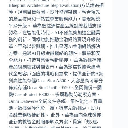
Blueprint-Architecture-Step-Evaluation)方法論為指
導，規劃目標藍圖、設計整體架構、融合領先
的產品技術和一站式專業服務能力，實現系統
平滑升級。 華為數據通信產品線副總裁趙志鵬
認為，在智能化時代，AI不僅能夠加速金融業
務的創新，同樣也能推動金融網絡實現升級變
革。華為以智賦網，推出星河AI金融網絡解決
方案，通過AI升級金融網絡的韌性、體驗和安
全能力，打造智慧金融新聯接。 華為數據存儲
產品線副總裁樊傑表示，華為聚焦數據覺醒時
代金融客戶面臨的挑戰和需求，提供全新的A系
列高性能存儲OceanStor A800、大容量高可靠分
佈式存儲OceanStor Pacific 9550、全閃備份一體
機OceanProtect E8000、多層聯動防勒索方案、
Omni-Dataverse全局文件系統，集性能池、容量
池、數據保護池於一體，築牢AI數據湖，助力
金融業務敏捷韌性。 此外，華為面向全球發佈
全新的數智金融服務解決方案，貫穿「規-建-