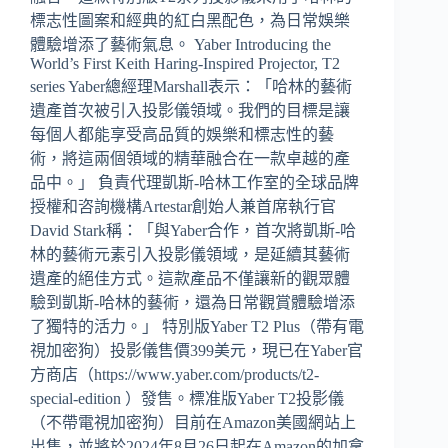
標志性圖案和經典的紅白黑配色，為日常娛樂
體驗增添了藝術氣息。 Yaber Introducing the
World’s First Keith Haring-Inspired Projector, T2
series Yaber總經理Marshall表示：「哈林的藝術
遺產首次被引入投影儀領域。我們的目標是讓
每個人都能享受高品質的娛樂和標志性的藝
術，將這兩個領域的精華融合在一款卓越的產
品中。」 負責代理凱斯-哈林工作室的全球品牌
授權和咨詢機構Artestar創始人兼首席執行官
David Stark稱：「與Yaber合作，首次將凱斯-哈
林的藝術元素引入投影儀領域，是延續其藝術
遺產的絕佳方式。這款產品不僅讓新的觀眾體
驗到凱斯-哈林的藝術，還為日常觀賞體驗增添
了獨特的活力。」 特別版Yaber T2 Plus（帶有電
視加密狗）投影儀售價399美元，現已在Yaber官
方商店（https://www.yaber.com/products/t2-
special-edition ）發售。標准版Yaber T2投影儀
（不帶電視加密狗）目前在Amazon美國網站上
出售，並將於2024年8月26日起在Amazon的加拿