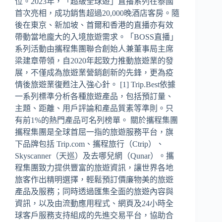
位。2023年，「超級全球遊」直播系列在泰國
首次亮相，成功銷售超過20,000晚酒店客房。隨
後在東京、新加坡、首爾和香港的直播亦有效
帶動當地龐大的入境旅遊需求。「BOSS直播」
系列活動由攜程集團聯合創始人兼董事局主席
梁建章帶領，自2020年起致力推動旅遊業的發
展，不僅成為旅遊業營銷創新的先鋒，更為疫
情後旅遊業復甦注入強心針。 [1] Trip.Best依據
一系列標準分析各種旅遊產品，包括預訂量、
主題、距離、用戶評論和產品質素等準則。只
有前1%的熱門產品可名列榜單。 關於攜程集團
攜程集團是全球首屈一指的旅遊服務平台，旗
下品牌包括 Trip.com、攜程旅行（Ctrip）、
Skyscanner（天巡）及去哪兒網（Qunar）。攜
程集團致力提供豐富的旅遊資訊，讓世界各地
旅客作出精明選擇，輕鬆預訂價廉物美的旅遊
產品及服務；同時透過匯集全面的旅遊內容與
資訊，以及由流動應用程式、網頁及24小時全
球客戶服務支持組成的先進交易平台，協助合