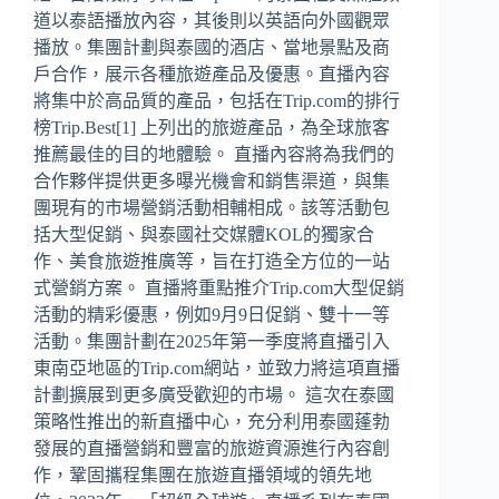
道以泰語播放內容，其後則以英語向外國觀眾
播放。集團計劃與泰國的酒店、當地景點及商
戶合作，展示各種旅遊產品及優惠。直播內容
將集中於高品質的產品，包括在Trip.com的排行
榜Trip.Best[1] 上列出的旅遊產品，為全球旅客
推薦最佳的目的地體驗。 直播內容將為我們的
合作夥伴提供更多曝光機會和銷售渠道，與集
團現有的市場營銷活動相輔相成。該等活動包
括大型促銷、與泰國社交媒體KOL的獨家合
作、美食旅遊推廣等，旨在打造全方位的一站
式營銷方案。 直播將重點推介Trip.com大型促銷
活動的精彩優惠，例如9月9日促銷、雙十一等
活動。集團計劃在2025年第一季度將直播引入
東南亞地區的Trip.com網站，並致力將這項直播
計劃擴展到更多廣受歡迎的市場。 這次在泰國
策略性推出的新直播中心，充分利用泰國蓬勃
發展的直播營銷和豐富的旅遊資源進行內容創
作，鞏固攜程集團在旅遊直播領域的領先地