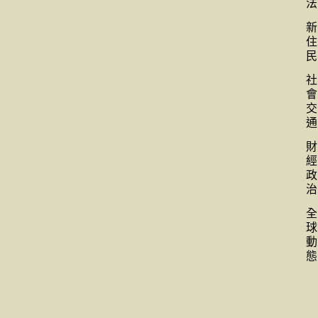
法
新
住
民
社
會
交
通
財
經
政
治
全
球
動
態