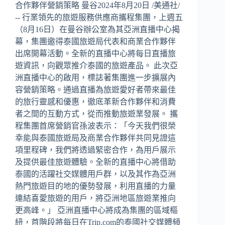
合作夥伴營銷策略 曼谷2024年8月20日 /美通社/
-- 行業領先的旅遊服務供應商攜程集團，上週五
（8月16日）在曼谷辦公室為其亞洲直播中心揭
幕，集團邀得泰國旅遊局代表和商業合作夥伴
出席開幕活動。全新的直播中心將每日直播旅
遊資訊，向觀眾推介泰國的旅遊產品。 此次亞
洲直播中心的啟用，標誌著集團進一步擴展內
容營銷策略。通過直播為旅遊愛好者帶來最佳
的旅行靈感和優惠，徹底革新合作夥伴和消費
者之間的互動方式，從而推動旅遊業發展。 攜
程集團首席營銷官孫波表示：「今天我們很榮
幸能與泰國旅遊局及商業合作夥伴共同見證這
項里程碑，我們將透過緊密合作，為用戶展示
及提供最佳旅遊體驗。全新的直播中心將借助
泰國的活躍社交媒體用戶群，以及其作為亞洲
熱門旅遊目的地的優勢發展，利用直播的力量
連結喜愛旅遊的用戶，將亞洲地區旅遊業推向
更高峰。」 亞洲直播中心將成為集團的區域樞
紐，首階段將每日在Trip.com的泰國社交媒體頻