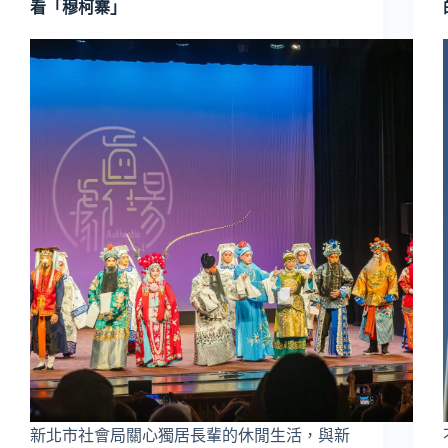
看「穆柯寨」
新北市社會局關心獨居長輩的休閒生活，與新