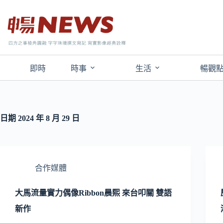
即時
時事
生活
暢觀
日期
2024 年 8 月 29 日
合作媒體
大馬流量實力偶像Ribbon晨熙 來台叩關 雙語
新作