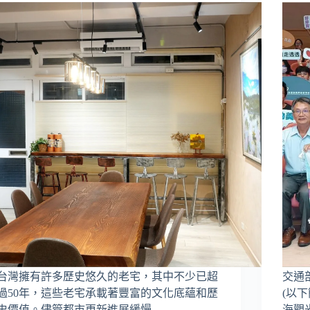
台灣擁有許多歷史悠久的老宅，其中不少已超
交通
過50年，這些老宅承載著豐富的文化底蘊和歷
(以
史價值。儘管都市更新進展緩慢
海觀