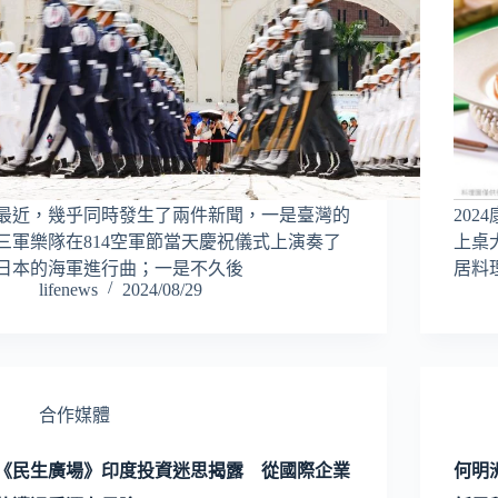
最近，幾乎同時發生了兩件新聞，一是臺灣的
20
三軍樂隊在814空軍節當天慶祝儀式上演奏了
上桌
日本的海軍進行曲；一是不久後
居料
lifenews
2024/08/29
合作媒體
《民生廣場》印度投資迷思揭露 從國際企業
何明