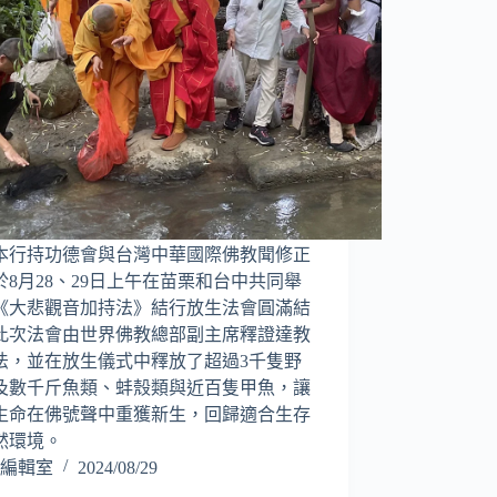
本行持功德會與台灣中華國際佛教聞修正
於8月28、29日上午在苗栗和台中共同舉
《大悲觀音加持法》結行放生法會圓滿結
此次法會由世界佛教總部副主席釋證達教
法，並在放生儀式中釋放了超過3千隻野
及數千斤魚類、蚌殼類與近百隻甲魚，讓
生命在佛號聲中重獲新生，回歸適合生存
然環境。
編輯室
2024/08/29