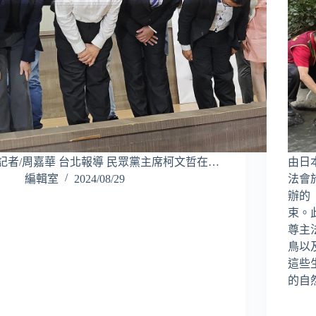
記者/周嘉華 台北報導 民眾黨主席柯文哲在…
由日
編輯室
2024/08/29
法會
辦的
束。
尊主
鳥以
這些
的自