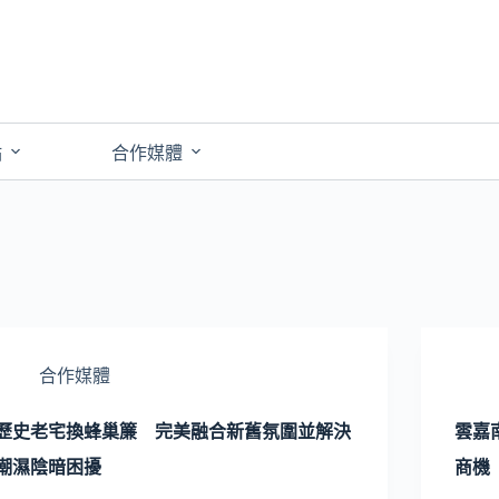
點
合作媒體
合作媒體
歷史老宅換蜂巢簾 完美融合新舊氛圍並解決
雲嘉
潮濕陰暗困擾
商機