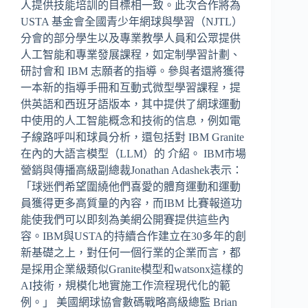
人提供技能培訓的目標相一致。此次合作將為
USTA 基金會全國青少年網球與學習（NJTL）
分會的部分學生以及專業教學人員和公眾提供
人工智能和專業發展課程，如定制學習計劃、
研討會和 IBM 志願者的指導。參與者還將獲得
一本新的指導手冊和互動式微型學習課程，提
供英語和西班牙語版本，其中提供了網球運動
中使用的人工智能概念和技術的信息，例如電
子線路呼叫和球員分析，還包括對 IBM Granite
在內的大語言模型（LLM）的 介紹。 IBM市場
營銷與傳播高級副總裁Jonathan Adashek表示：
「球迷們希望圍繞他們喜愛的體育運動和運動
員獲得更多高質量的內容，而IBM 比賽報道功
能使我們可以即刻為美網公開賽提供這些內
容。IBM與USTA的持續合作建立在30多年的創
新基礎之上，對任何一個行業的企業而言，都
是採用企業級類似Granite模型和watsonx這樣的
AI技術，規模化地實施工作流程現代化的範
例。」 美國網球協會數碼戰略高級總監 Brian