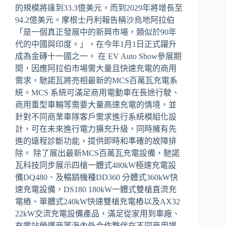
的規模將達到33.3億美元，而到2029年將增長至
94.2億美元。摩根士丹利報告稱沙烏地阿拉伯
「是一個真正發展中的新興市場，類似於90年
代的中國與印度。」，在今年1月1日正式躍升
成為金磚十一國之一。 在 EV Auto Show參展期
間，因應阿拉伯市場需大量且快速充電的商用
需求，馳諾瓦將亮相最新的MCS百萬瓦充電系
統。MCS 系統可滿足商用電動車在長途行駛、
商用重型車輛等需要大量高速充電的情境，並
針對不同商業車隊客戶需求進行系統模組化設
計，可在未來進行電力擴充升級，同時擁有先
進的遠程診斷功能，提供即時和準確的故障排
除。 除了展出最新MCS百萬瓦充電設備，馳諾
瓦科技同步展示四槍一體式480kW極速充電設
備DQ480、及暢銷機種DD360 分體式360kW快
速充電設備，DS180 180kW一體式雙槍直流充
電樁、單體式240kW快速雙槍充電樁以及AX32
22kW交流充電設備產品，滿足從家用到車廠、
充電站營運商等海內外合作夥伴在不同商用場