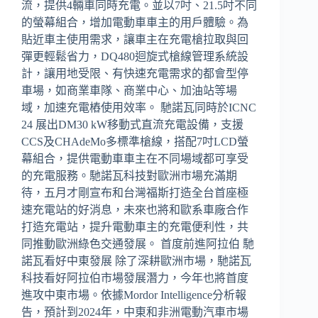
流，提供4輛車同時充電。並以7吋、21.5吋不同
的螢幕組合，增加電動車車主的用戶體驗。為
貼近車主使用需求，讓車主在充電槍拉取與回
彈更輕鬆省力，DQ480迴旋式槍線管理系統設
計，讓用地受限、有快速充電需求的都會型停
車場，如商業車隊、商業中心、加油站等場
域，加速充電樁使用效率。 馳諾瓦同時於ICNC
24 展出DM30 kW移動式直流充電設備，支援
CCS及CHAdeMo多標準槍線，搭配7吋LCD螢
幕組合，提供電動車車主在不同場域都可享受
的充電服務。馳諾瓦科技對歐洲市場充滿期
待，五月才剛宣布和台灣福斯打造全台首座極
速充電站的好消息，未來也將和歐系車廠合作
打造充電站，提升電動車主的充電便利性，共
同推動歐洲綠色交通發展。 首度前進阿拉伯 馳
諾瓦看好中東發展 除了深耕歐洲市場，馳諾瓦
科技看好阿拉伯市場發展潛力，今年也將首度
進攻中東市場。依據Mordor Intelligence分析報
告，預計到2024年，中東和非洲電動汽車市場