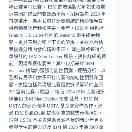
場正賽單打比賽。 IBM 的增強版AI解說也將重
返美國網球公開賽數碼平台。AI解說於 2023 年
首次推出，為男女單打比賽總結的精彩視頻提
供自動英語音頻和字幕。今年，IBM 利用包括
Granite 13B LLM 在內的 watsonx 來生成更頻
繁、更具表現力和上下文的解說，並在比賽結
束後幾分鐘內發佈精彩集錦。 球迷還將獲得全
重設計的 IBM SlamTracker 體驗，提供詳細的賽
前、現場和賽後洞察。其中包括基於 IBM
watsonx 構建的獲勝可能性預測、逐點分析，以
及所有男子和女子單打比賽的總結性預覽和回
顧。這還包括為現場比賽提供近乎實時的全新
3D 當前比賽示意圖。 新版 2024 IBM 比賽報道
摘要和 IBM SlamTracker 預覽 此外，IBM 與
USTA 的慈善機構 USTA 基金會宣佈合作，通
過 IBM SkillsBuild 提供免費的職業預備培訓，
這與 USTA 基金會幫助資源不足的青少年更多
參與學習的使命以及 IBM 到 2030 年為3000 萬