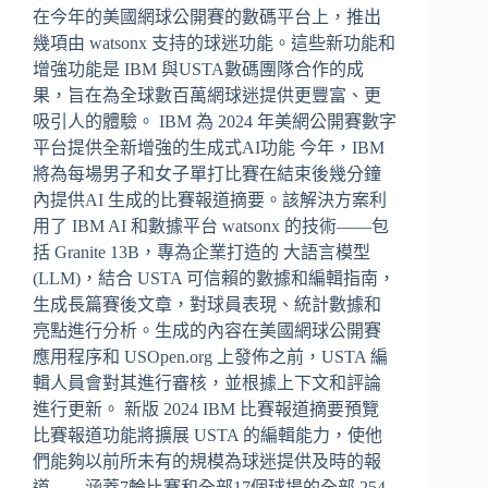
在今年的美國網球公開賽的數碼平台上，推出
幾項由 watsonx 支持的球迷功能。這些新功能和
增強功能是 IBM 與USTA數碼團隊合作的成
果，旨在為全球數百萬網球迷提供更豐富、更
吸引人的體驗。 IBM 為 2024 年美網公開賽數字
平台提供全新增強的生成式AI功能 今年，IBM
將為每場男子和女子單打比賽在結束後幾分鐘
內提供AI 生成的比賽報道摘要。該解決方案利
用了 IBM AI 和數據平台 watsonx 的技術——包
括 Granite 13B，專為企業打造的 大語言模型
(LLM)，結合 USTA 可信賴的數據和編輯指南，
生成長篇賽後文章，對球員表現、統計數據和
亮點進行分析。生成的內容在美國網球公開賽
應用程序和 USOpen.org 上發佈之前，USTA 編
輯人員會對其進行審核，並根據上下文和評論
進行更新。 新版 2024 IBM 比賽報道摘要預覽
比賽報道功能將擴展 USTA 的編輯能力，使他
們能夠以前所未有的規模為球迷提供及時的報
道——涵蓋7輪比賽和全部17個球場的全部 254