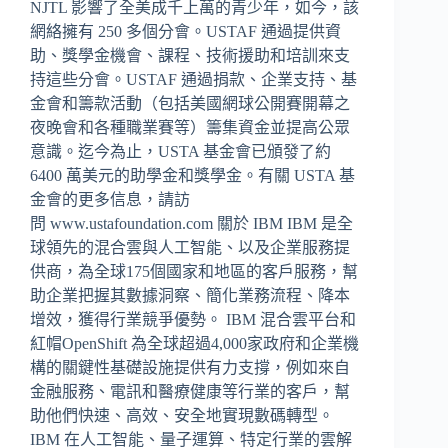
NJTL 影響了全美成千上萬的青少年，如今，該
網絡擁有 250 多個分會。USTAF 通過提供資
助、獎學金機會、課程、技術援助和培訓來支
持這些分會。USTAF 通過捐款、企業支持、基
金會和籌款活動（包括美國網球公開賽開幕之
夜晚會和各種職業賽等）籌集資金並提高公眾
意識。迄今為止，USTA 基金會已頒發了約
6400 萬美元的助學金和獎學金。有關 USTA 基
金會的更多信息，請訪
問 www.ustafoundation.com 關於 IBM IBM 是全
球領先的混合雲與人工智能、以及企業服務提
供商，為全球175個國家和地區的客戶服務，幫
助企業把握其數據洞察、簡化業務流程、降本
增效，獲得行業競爭優勢。 IBM 混合雲平台和
紅帽OpenShift 為全球超過4,000家政府和企業機
構的關鍵性基礎設施提供有力支撐，例如來自
金融服務、電訊和醫療健康等行業的客戶，幫
助他們快速、高效、安全地實現數碼轉型。
IBM 在人工智能、量子運算、特定行業的雲解