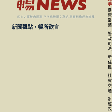
健
康
醫
藥
新聞觀點，暢所欲言
警
政
司
法
新
住
民
社
會
交
通
財
經
政