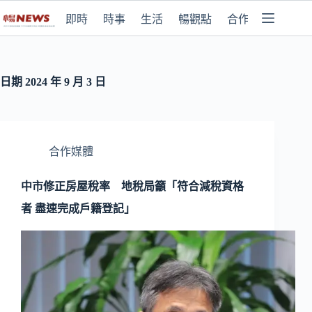
即時
時事
生活
暢觀點
合作媒體
日期
2024 年 9 月 3 日
合作媒體
中市修正房屋稅率 地稅局籲「符合減稅資格
者 盡速完成戶籍登記」