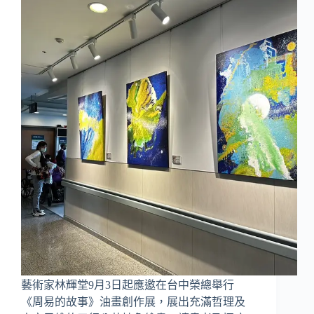
藝術家林輝堂9月3日起應邀在台中榮總舉行
《周易的故事》油畫創作展，展出充滿哲理及