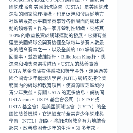
國網球協會 美國網球協會（USTA）是美國網球
運動的國家管理機構，也是促進和發展從地方
社區到最高水平職業賽事等各個層面的網球運
動的領導者。作為一家非營利性組織，它將其
100% 的收益投資於網球運動的發展。它擁有並
運營美國網球公開賽這個全球每年參賽人數最
多的體育賽事之一，以及全美約 100 場職業巡
回賽事，並為戴維斯杯、Billie Jean King杯、奧
運會和殘奧會選拔隊伍。USTA 的慈善實體
USTA 基金會除提供贈款和獎學金外，還通過美
國全國青少年網球與學習 (NJTL) 網絡支持全美
範圍內的網球和教育項目，使資源匱乏區域的
青少年受益。有關 USTA 的更多信息，請訪問
USTA.com。 USTA 基金會公司（USTAF 或
USTA 基金會）是美國網球協會（USTA）的全
國性慈善機構，它通過支持全美青少年網球與
學習（NJTL）網絡，將網球與教育有力地結合
起來，改善貧困青少年的生活。50 多年來，