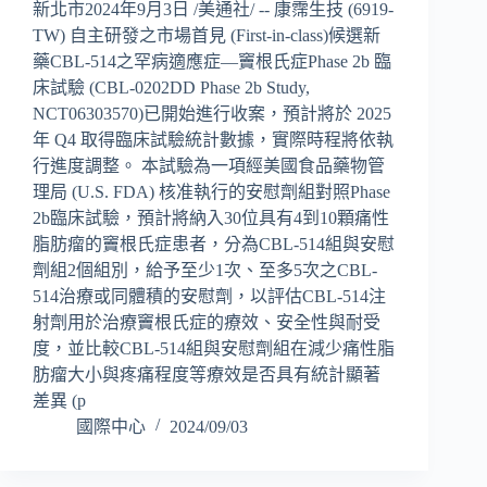
新北市2024年9月3日 /美通社/ -- 康霈生技 (6919-
TW) 自主研發之市場首見 (First-in-class)候選新
藥CBL-514之罕病適應症—竇根氏症Phase 2b 臨
床試驗 (CBL-0202DD Phase 2b Study,
NCT06303570)已開始進行收案，預計將於 2025
年 Q4 取得臨床試驗統計數據，實際時程將依執
行進度調整。 本試驗為一項經美國食品藥物管
理局 (U.S. FDA) 核准執行的安慰劑組對照Phase
2b臨床試驗，預計將納入30位具有4到10顆痛性
脂肪瘤的竇根氏症患者，分為CBL-514組與安慰
劑組2個組別，給予至少1次、至多5次之CBL-
514治療或同體積的安慰劑，以評估CBL-514注
射劑用於治療竇根氏症的療效、安全性與耐受
度，並比較CBL-514組與安慰劑組在減少痛性脂
肪瘤大小與疼痛程度等療效是否具有統計顯著
差異 (p
國際中心
2024/09/03