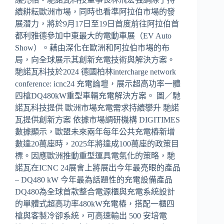
續耕耘歐洲市場，同時也看準阿拉伯市場的發
展潛力，將於9月17日至19日首度前往阿拉伯首
都利雅德參加中東最大的電動車展（EV Auto
Show）。藉由深化在歐洲和阿拉伯市場的布
局，向全球展示其創新充電技術與解決方案。
馳諾瓦科技於2024 德國柏林intercharge network
conference: icnc24 充電論壇，展示超高功率一體
四槍DQ480kW重型車輛充電解決方案。 圖／馳
諾瓦科技提供 歐洲市場充電需求持續攀升 馳諾
瓦提供創新方案 依據市場調研機構 DIGITIMES
數據顯示，歐盟未來兩年每年公共充電樁新增
數達20萬座時，2025年將達成100萬座的政策目
標。因應歐洲推動重型運具電氣化的策略，馳
諾瓦在ICNC 24展會上將展出今年最亮眼的產品
– DQ480 kW 今年最為話題性的充電設備產品
DQ480為全球首款整合電源櫃與充電系統設計
的單體式超高功率480kW充電樁，搭配一櫃四
槍與客製冷卻系統，可高速輸出 500 安培電