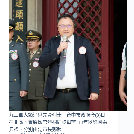
九三軍人節追思先賢烈士！台中市政府今(3)日
在北區、豐原區忠烈祠同步舉辦113年秋祭國殤
典禮，分別由副市長鄭照