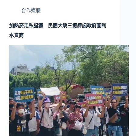
合作媒體
加熱菸走私猖獗 民團大跳三振舞諷政府圖利
水貨商