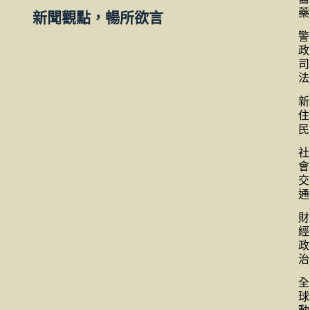
藥
新聞觀點，暢所欲言
警
政
司
法
新
住
民
社
會
交
通
財
經
政
治
全
球