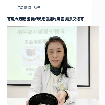
健康醫藥
,
時事
寒風冷颼颼 營養師教您健康吃湯圓 應景又禦寒