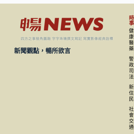
健
康
醫
藥
新聞觀點，暢所欲言
警
政
司
法
新
住
民
社
會
交
通