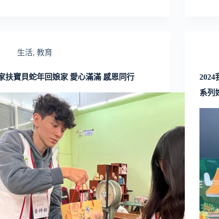
生活
,
教育
家扶寶貝蛇年回娘家 愛心滿滿 感恩同行
20
系列