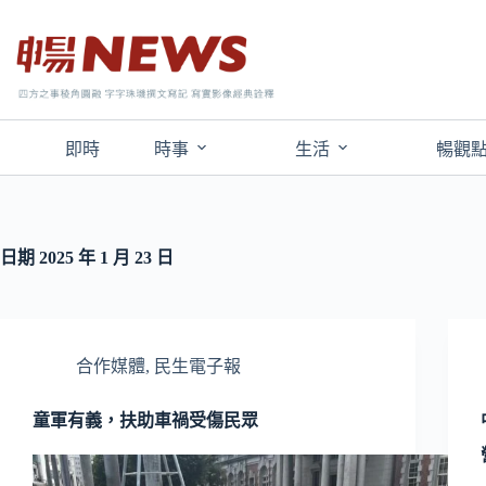
即時
時事
生活
暢觀
日期
2025 年 1 月 23 日
合作媒體
,
民生電子報
童軍有義，扶助車禍受傷民眾