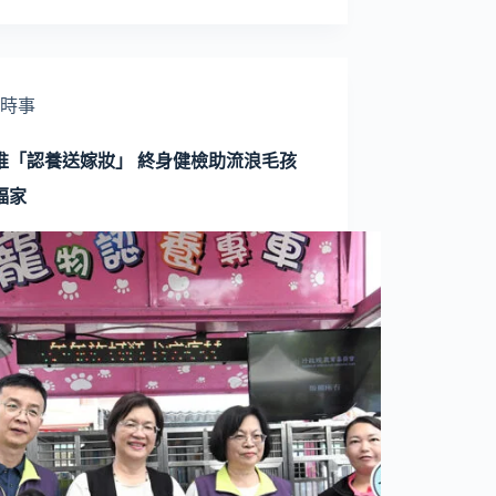
時事
推「認養送嫁妝」 終身健檢助流浪毛孩
福家