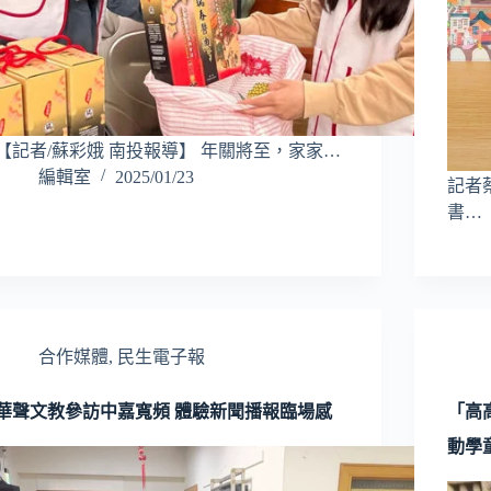
【記者/蘇彩娥 南投報導】 年關將至，家家…
編輯室
2025/01/23
記者
書…
合作媒體
,
民生電子報
華聲文教參訪中嘉寬頻 體驗新聞播報臨場感
「高
動學