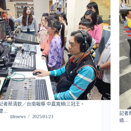
記者蔡清欽／台南報導 中嘉寬頻|三冠王‧
雙…
記者
lifenews
2025/01/23
過…