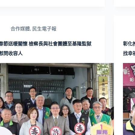
合作媒體
,
民生電子報
春節送暖關懷 檢察長與社會團體至基隆監獄
彰化
慰問收容人
找幸