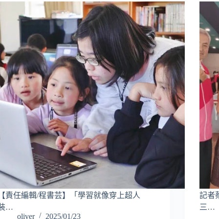
【責任編輯/程書芸】「學習就像穿上超人
記者
裝…
三…
oliver
2025/01/23