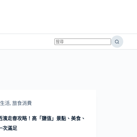
生活
,
旅食消費
西濱走春攻略！高「鹽值」景點、美食、
一次滿足