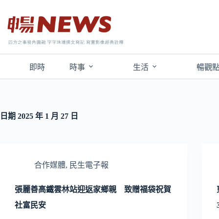
即時
時事
生活
暢觀
日期
2025 年 1 月 27 日
合作媒體
,
民生電子報
張麗善高鐵雲林站迎返家鄉親 致贈福袋祝賀
社富民安