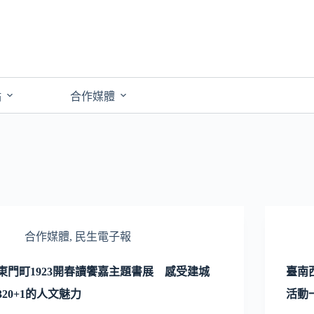
點
合作媒體
合作媒體
,
民生電子報
東門町1923開春讀饗嘉主題書展 感受建城
臺南
320+1的人文魅力
活動