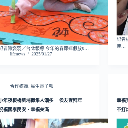
記者
連…
記者陳姿羽／台北報導 今年的春節連假放9…
lifenews
2025/01/27
合作媒體
,
民生電子報
小年夜板橋新埔攤集人潮多 侯友宜拜年
幸福
祝福國泰民安、幸福美滿
不打