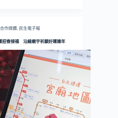
合作媒體
,
民生電子報
運迎春接福 沿線廟宇祈願好運連年