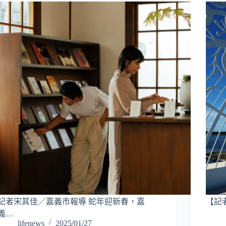
記者宋其佳／嘉義市報導 蛇年迎新春，嘉
【記
義…
lifenews
2025/01/27