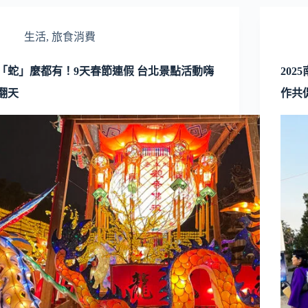
生活
,
旅食消費
「蛇」麼都有！9天春節連假 台北景點活動嗨
20
翻天
作共