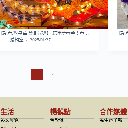
【記者/周嘉華 台北報導】 蛇年新春至！春…
【記者
編輯室
2025/01/27
1
2
生活
暢觀點
合作媒體
藝文展覽
舊影像
民生電子報