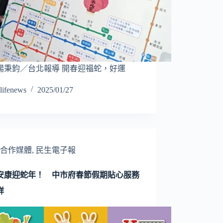
楊秉鈞／台北報導 開春迎福蛇，好運
lifenews
2025/01/27
合作媒體
,
民生電子報
安康迎蛇年！ 中市府春節假期貼心服務
烊