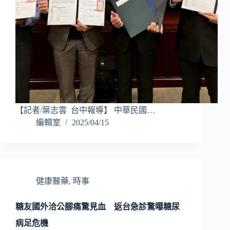
【記者/葉志雲 台中報導】 中華民國…
編輯室
2025/04/15
健康醫藥
,
時事
糖友國外洽公腳痛驚見血 返台急診驚曝糖尿
病足危機