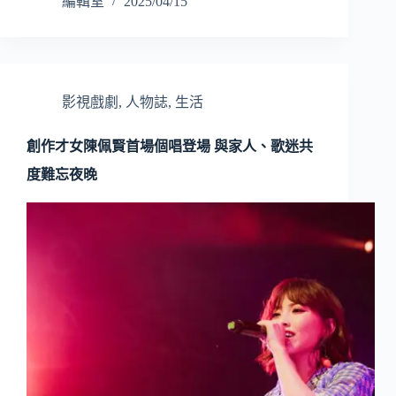
編輯室
2025/04/15
影視戲劇
,
人物誌
,
生活
創作才女陳佩賢首場個唱登場 與家人、歌迷共
度難忘夜晚