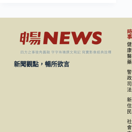
健
康
醫
藥
新聞觀點，暢所欲言
警
政
司
法
新
住
民
社
會