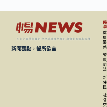
健
康
醫
藥
新聞觀點，暢所欲言
警
政
司
法
新
住
民
社
會
交