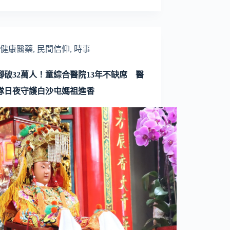
健康醫藥
,
民間信仰
,
時事
腳破32萬人！童綜合醫院13年不缺席 醫
隊日夜守護白沙屯媽祖進香