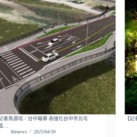
記者馬源培／台中報導 為強化台中市北屯
【記
區…
lifenews
2025/04/30