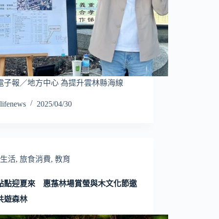
電子報／地方中心 為提升雲林縣海線
lifenews
2025/04/30
生活
,
旅食消費
,
教育
點點迎夏來 惠蓀林場賞螢與木文化節邀
共遊森林