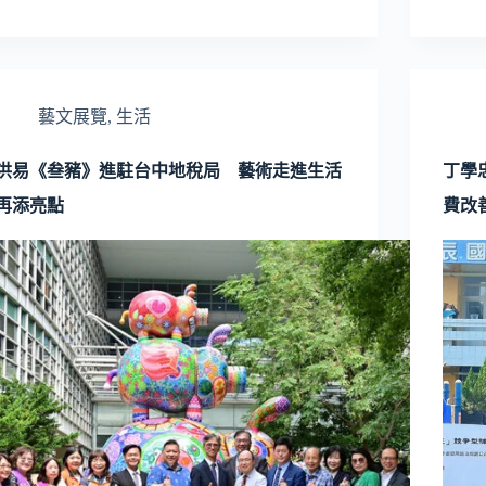
藝文展覽
,
生活
洪易《叁豬》進駐台中地稅局 藝術走進生活
丁學
再添亮點
費改