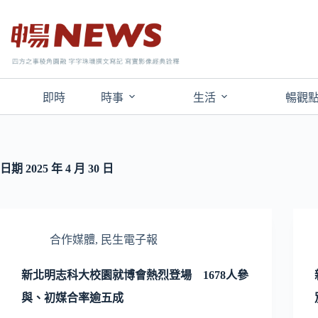
即時
時事
生活
暢觀
日期
2025 年 4 月 30 日
合作媒體
,
民生電子報
新北明志科大校園就博會熱烈登場 1678人參
與、初媒合率逾五成