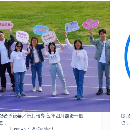
記者孫筱華／新北報導 每年四月最後一個
【綜
星…
（3
lifenews
2025/04/30