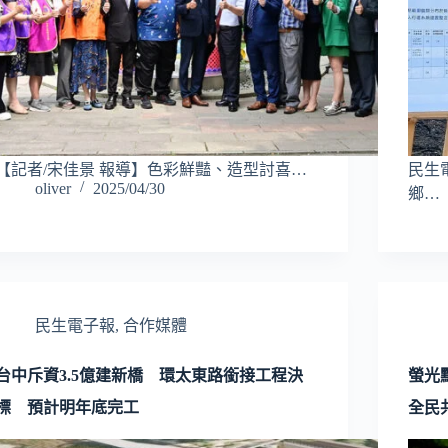
【記者/宋佳景 報導】色彩鮮豔、造型討喜…
民生
oliver
2025/04/30
鄉…
民生電子報
,
合作媒體
台中斥資3.5億建新橋 環太東路銜接工程決
螢光
標 預計明年底完工
全民