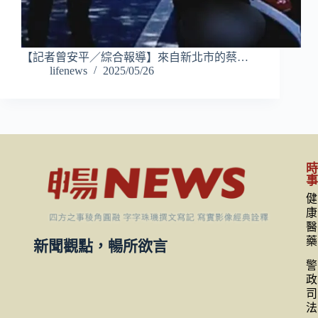
【記者曾安平／綜合報導】來自新北市的蔡…
lifenews
2025/05/26
健
康
醫
藥
新聞觀點，暢所欲言
警
政
司
法