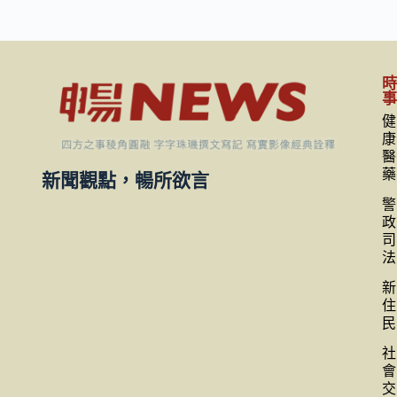
健
康
醫
藥
新聞觀點，暢所欲言
警
政
司
法
新
住
民
社
會
交