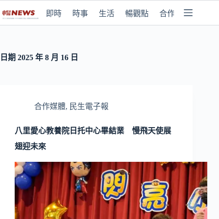
即時
時事
生活
暢觀點
合作媒體
日期
2025 年 8 月 16 日
合作媒體
,
民生電子報
八里愛心教養院日托中心畢結業 慢飛天使展
翅迎未來