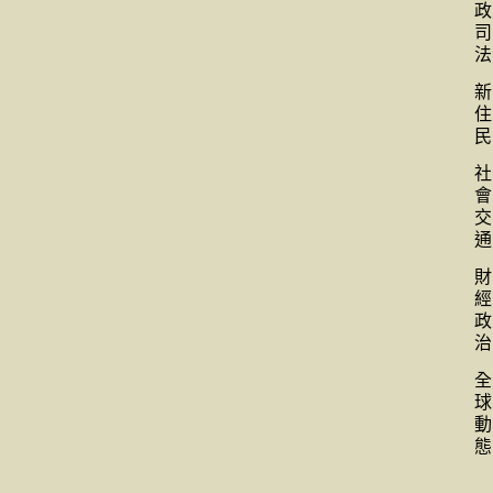
政
司
法
新
住
民
社
會
交
通
財
經
政
治
全
球
動
態