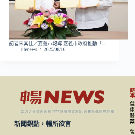
記者宋其佳／嘉義市報導 嘉義市政府推動「…
lifenews
2025/08/16
健
康
醫
藥
新聞觀點，暢所欲言
警