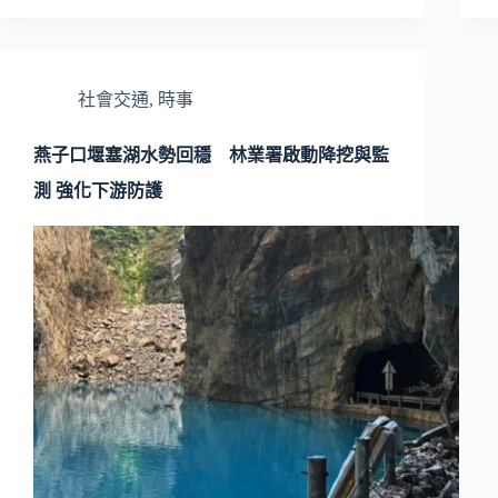
社會交通
,
時事
燕子口堰塞湖水勢回穩 林業署啟動降挖與監
測 強化下游防護