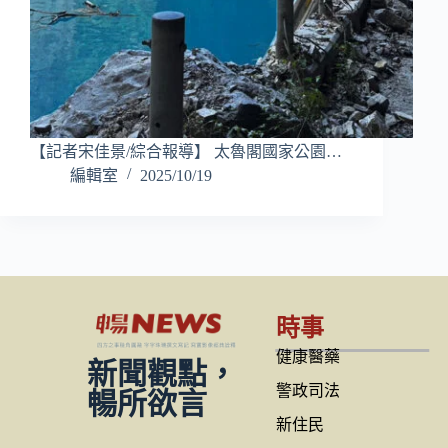
【記者宋佳景/綜合報導】 太魯閣國家公園…
編輯室
2025/10/19
時事
健康醫藥
新聞觀點，
警政司法
暢所欲言
新住民