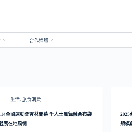
點
合作媒體
生活
,
旅食消費
114全國運動會雲林開幕 千人土風舞融合布袋
20
戲展在地風情
規模