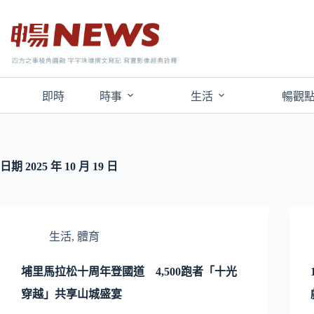
即時
時事
生活
暢觀
日期
2025 年 10 月 19 日
生活
,
體育
埔里馬拉松十周年登國道 4,500跑者「十光
穿越」共享山城盛宴