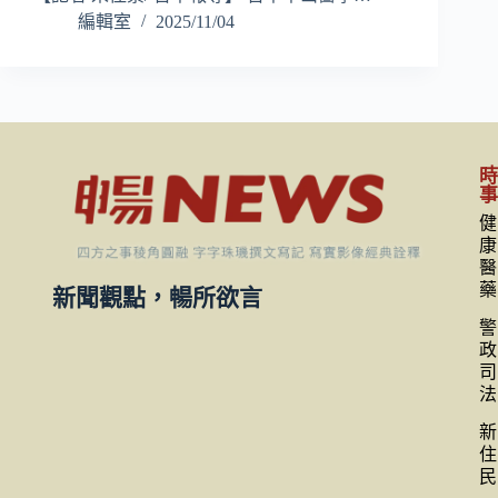
編輯室
2025/11/04
健
康
醫
藥
新聞觀點，暢所欲言
警
政
司
法
新
住
民