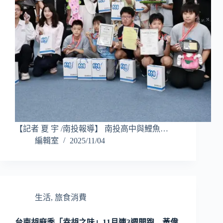
【記者 夏 宇 /南投報導】 南投高中與鯉魚…
編輯室
2025/11/04
生活
,
旅食消費
台南胡麻季「幸胡之味」11月連3週開跑 黃偉