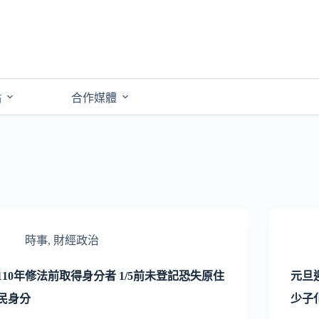
點
合作媒體
時事
,
財經政治
110年修法前取得身分者 1/5前未登記恐失原住
元旦
民身分
少子