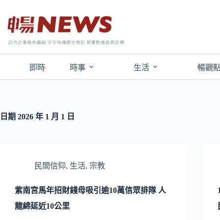
即時
時事
生活
暢觀
日期
2026 年 1 月 1 日
民間信仰
,
生活
,
宗教
紫南宮馬年招財錢母吸引逾10萬信眾排隊 人
龍綿延近10公里