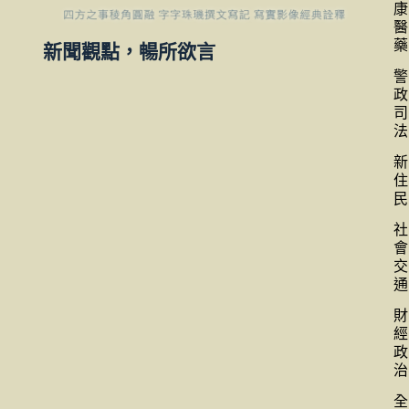
康
醫
藥
新聞觀點，暢所欲言
警
政
司
法
新
住
民
社
會
交
通
財
經
政
治
全