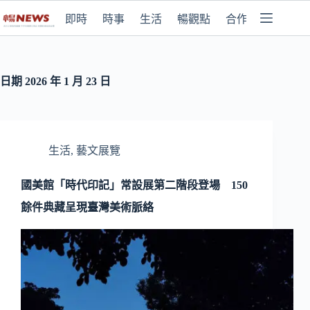
即時
時事
生活
暢觀點
合作媒體
日期
2026 年 1 月 23 日
生活
,
藝文展覽
國美館「時代印記」常設展第二階段登場 150
餘件典藏呈現臺灣美術脈絡