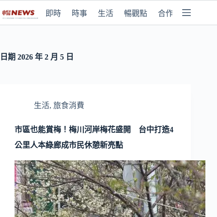
即時
時事
生活
暢觀點
合作媒體
日期
2026 年 2 月 5 日
生活
,
旅食消費
市區也能賞梅！梅川河岸梅花盛開 台中打造4
公里人本綠廊成市民休憩新亮點