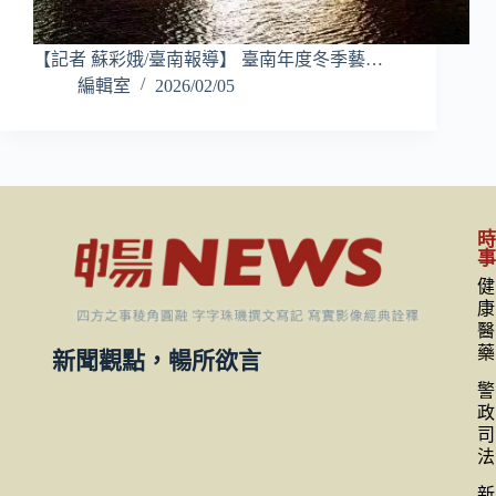
【記者 蘇彩娥/臺南報導】 臺南年度冬季藝…
編輯室
2026/02/05
健
康
醫
藥
新聞觀點，暢所欲言
警
政
司
法
新