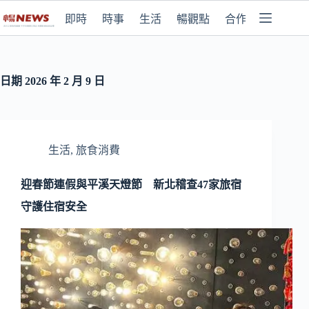
即時
時事
生活
暢觀點
合作媒體
日期
2026 年 2 月 9 日
生活
,
旅食消費
迎春節連假與平溪天燈節 新北稽查47家旅宿
守護住宿安全