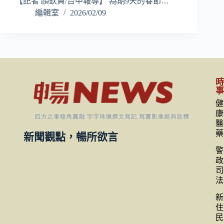
【記者 顏欽賢/台中報導】 為期9天的春節…
編輯室
2026/02/09
健
康
醫
藥
新聞觀點，暢所欲言
警
政
司
法
新
住
民