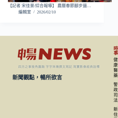
【記者 宋佳景/綜合報導】 農曆春節腳步逼…
編輯室
2026/02/10
健
康
醫
藥
新聞觀點，暢所欲言
警
政
司
法
新
住