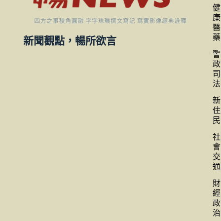
健
康
醫
藥
新聞觀點，暢所欲言
警
政
司
法
新
住
民
社
會
交
通
財
經
政
治