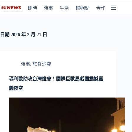
即時
時事
生活
暢觀點
合作媒體
日期
2026 年 2 月 21 日
時事
,
旅食消費
瑪利歐助攻台灣燈會！國際巨獸馬戲團震撼嘉
義夜空