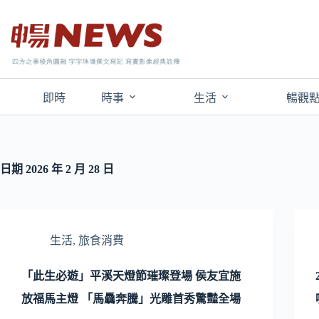
即時
時事
生活
暢觀
日期
2026 年 2 月 28 日
生活
,
旅食消費
「此生必遊」平溪天燈節璀璨登場 侯友宜施
放福馬主燈 「馬驫奔騰」光雕首秀驚豔全場