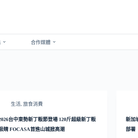
點
合作媒體
生活
,
旅食消費
2026台中東勢新丁粄節登場 120斤超級新丁粄
新加
吸睛 FOCASA首進山城掀高潮
部署