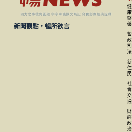
健
康
醫
藥
新聞觀點，暢所欲言
警
政
司
法
新
住
民
社
會
交
通
財
經
政
治