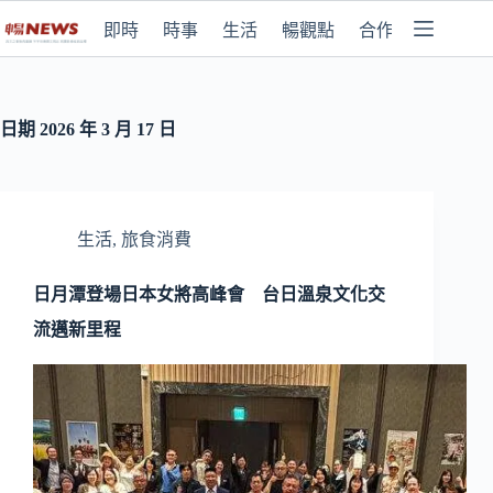
即時
時事
生活
暢觀點
合作媒體
日期
2026 年 3 月 17 日
生活
,
旅食消費
日月潭登場日本女將高峰會 台日溫泉文化交
流邁新里程