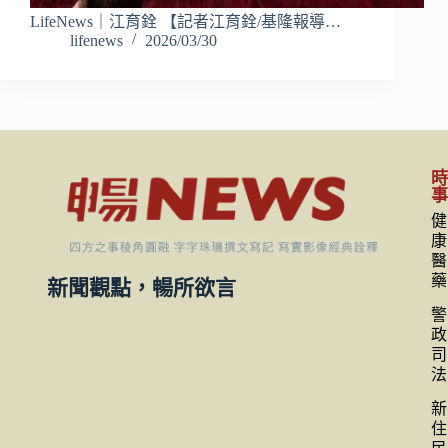
LifeNews｜江育銓 【記者江育銓/基隆報導…
lifenews
2026/03/30
健
康
醫
藥
新聞觀點，暢所欲言
警
政
司
法
新
住