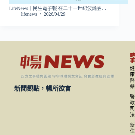
LifeNews｜民生電子報 在二十一世紀波譎雲…
lifenews
2026/04/29
健
康
醫
藥
新聞觀點，暢所欲言
警
政
司
法
新
住