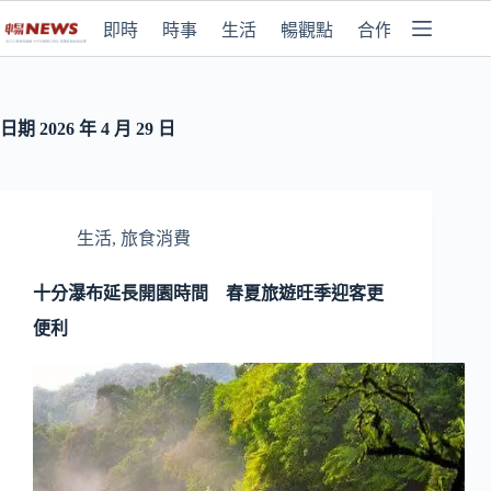
即時
時事
生活
暢觀點
合作媒體
日期
2026 年 4 月 29 日
生活
,
旅食消費
十分瀑布延長開園時間 春夏旅遊旺季迎客更
便利