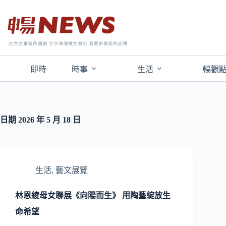
即時
時事
生活
暢觀
日期
2026 年 5 月 18 日
生活
,
藝文展覽
林恩綾母女聯展《向陽而生》 用陶藝綻放生
命希望