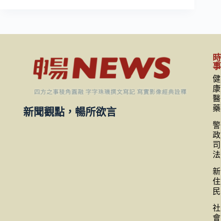
健
康
醫
藥
新聞觀點，暢所欲言
警
政
司
法
新
住
民
社
會