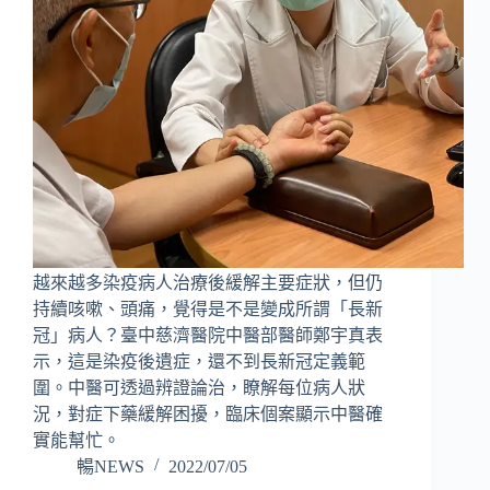
越來越多染疫病人治療後緩解主要症狀，但仍
持續咳嗽、頭痛，覺得是不是變成所謂「長新
冠」病人？臺中慈濟醫院中醫部醫師鄭宇真表
示，這是染疫後遺症，還不到長新冠定義範
圍。中醫可透過辨證論治，瞭解每位病人狀
況，對症下藥緩解困擾，臨床個案顯示中醫確
實能幫忙。
暢NEWS
2022/07/05