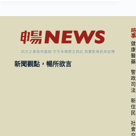
健
康
醫
藥
新聞觀點，暢所欲言
警
政
司
法
新
住
民
社
會
交