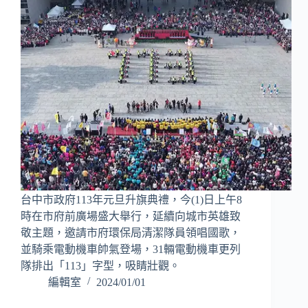
台中市政府113年元旦升旗典禮，今(1)日上午8
時在市府前廣場盛大舉行，延續向城市英雄致
敬主題，邀請市府環保局清潔隊員領唱國歌，
並騎乘電動機車帥氣登場，31輛電動機車更列
隊排出「113」字型，吸睛壯觀。
編輯室
2024/01/01