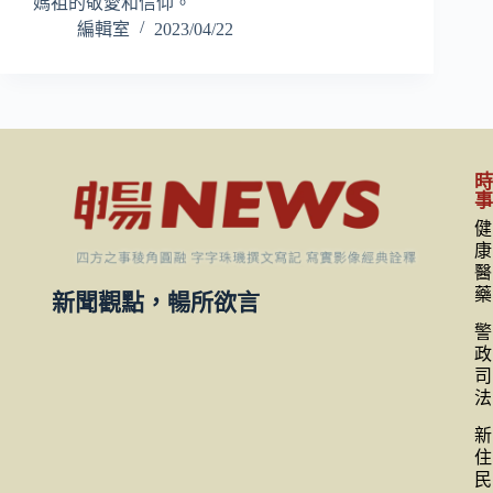
媽祖的敬愛和信仰。
編輯室
2023/04/22
健
康
醫
藥
新聞觀點，暢所欲言
警
政
司
法
新
住
民