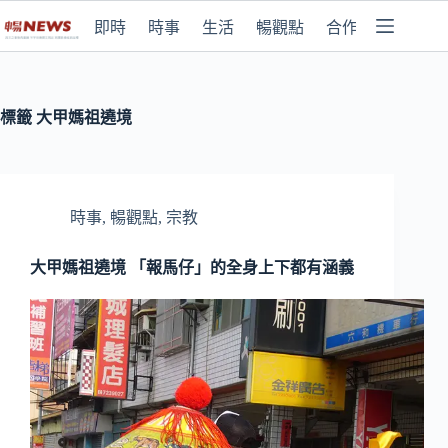
即時
時事
生活
暢觀點
合作媒體
標籤
大甲媽祖遶境
時事
,
暢觀點
,
宗教
大甲媽祖遶境 「報馬仔」的全身上下都有涵義