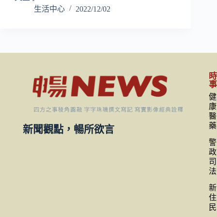
生活中心
2022/12/02
健
康
醫
藥
新聞觀點，暢所欲言
警
政
司
法
新
住
民