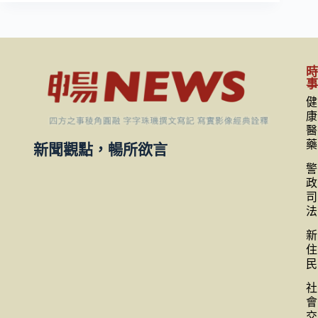
健
康
醫
藥
新聞觀點，暢所欲言
警
政
司
法
新
住
民
社
會
交